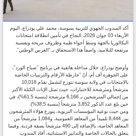
أكد المندوب الجهوي للتربية بسوسة، محمد علي بوذراع، اليوم
الأربعاء 03 جوان 2026، النجاح في تأمين انطلاقة امتحانات
البكالوريا بالجهة وسط أجواء طيبة وظروف مريحة ونفسية
مرتفعة للتلاميذ، واصفاً هذا الاستحقاق بـ "العرس الوطني".
وأوضح بوذراع، خلال مداخلة هاتفية في برنامج "صباح الورد"،
على الجوهرة أف أم، أنّ "خارطة الأرقام والترتيبات الخاصة
بالامتحانات في ولاية سوسة تتوزع لتشمل تقدّم 10,018
مترشحاً ومترشحة للاختبارات، حيث تمثل الإناث الكتلة الأكبر
من إجمالي المترشحين بـ 6,166 مترشحة (بنسبة 61.5%)، في
حين بلغ عدد الذكور 3,852 مترشحاً (بنسبة 38.5%).
ومن حيث نوعية المؤسسات التربوية، يتوزع هؤلاء المترشحون
بين 8,444 تلميذاً من المعاهد العمومية، و1,084 مترشحاً من
المعاهد الخاصة، بالإضافة إلى 490 مترشحاً بصفة فردية. وفيما
يتعلق بالحالات الخاصة والتدابير الاستثنائية، أفاد المندوب