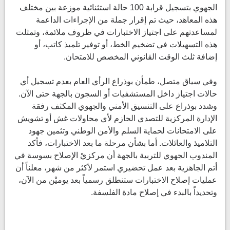
الجهوي بتسجيل قرابة 100 حالة استثنائية موزعة بين مختلف
هذه المعاهد، حيث تم إقرار جملة من الإجراءات الداعمة
لمساعدتهم على اجتياز الاختبارات في ظروف ملائمة، وتمثلت
هذه التسهيلات في تضخيم الخط، أو توفير تلميذ كاتب، أو
إضافة ثلث الوقت القانوني المخصص للامتحان.
وفي سياق متصل، طمأن بوذراع الرأي العام بعدم تسجيل أي
حالات اجتياز داخل المستشفيات أو السجون بالجهة حتى الآن.
وشدد بوذراع على التنسيق الأمني والجهوي المكثف رفقة
الإدارة المركزية للتصدي الحازم لأي محاولات غش أو تشويش
على الامتحانات لحماية السلم والأمن الوطني وتثمين جهود
التلاميذ والعائلات. أما بشأن مرحلة ما بعد الاختبارات، فأكد
المندوب الجهوي للتربية بالجهة أن مركزيْ الإصلاح بسوسة في
أتم الجاهزية بعد عمل تحضيري استمر لأكثر من شهر، معلناً أن
عمليات إصلاح الاختبارات ستنطلق رسمياً بعد يوميْن من الآن،
وتحديداً بالبدء في إصلاح مادة الفلسفة.