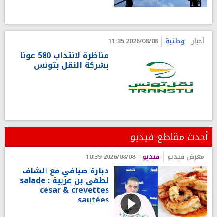
أخبار
وطنية
2026/08/08 11:35
مناظرة لانتداب 580 عونا
بشركة النقل بتونس
أحدث مقاطع فيديو
معرض فيديو
فيديو
2026/08/08 10:39
دبارة صيافي مع الشاف
لطفي بن عربية : salade
césar & crevettes
sautées