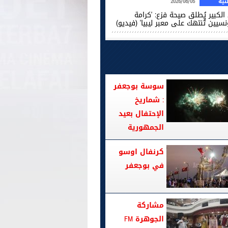
ية
2026/08/05
الكبير يُطلق صيحة فزع: 'كرامة
نسيين تُنتهك على معبر ليبيا' (فيديو)
سوسة بوجعفر
: شماريخ
الإحتفال بعيد
الجمهورية
كرنفال اوسو
في بوجعفر
مشاركة
الجوهرة FM