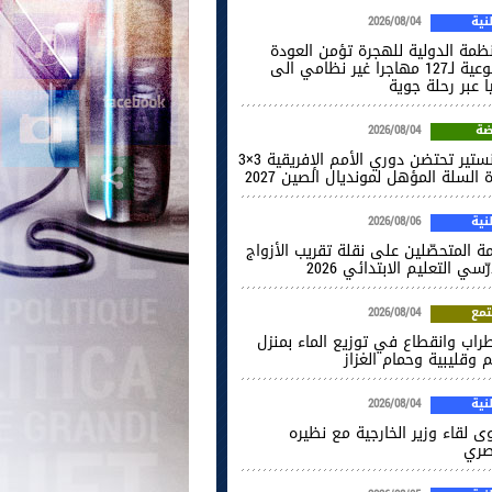
ية
2026/08/04
نظمة الدولية للهجرة تؤمن العودة
الطوعية لـ127 مهاجرا غير نظامي الى
ا عبر رحلة جوية
ضة
2026/08/04
المنستير تحتضن دوري الأمم الإفريقية 3×3
 السلة المؤهل لمونديال الصين 2027
ية
2026/08/06
ة المتحصّلين على نقلة تقريب الأزواج
ّسي التعليم الابتدائي 2026
مع
2026/08/04
راب وانقطاع في توزيع الماء بمنزل
 وقليبية وحمام الغزاز
ية
2026/08/04
ى لقاء وزير الخارجية مع نظيره
صري