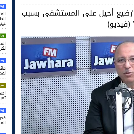
وطن
 'رضيع أحيل على المستشفى بسبب
الم
 (فيديو)
غيني
ريا
لكرة
وطن
قائم
لمدر
مجت
اضط
تميم
وطن
فحو
الم