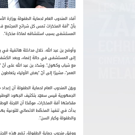
أفاد المندوب العام لحماية الطفولة بوزارة الأس
بأنّ "آفة المخدّرات تمس كل شرائح المجتمع في ت
المستشفى بسبب استنشاقه لمادّة مخدّرة".
وأوضح بن عبد الله، خلال مداخلة هاتفية في برنا
إلى المستشفى في حالة إغماء، وبعد الكشف 
مع شباب وكهول". وشدّد بن عبد الله على أنّ 
العمر"، مشيرًا إلى أنّ "بعض الأولياء يتعاطون
وبيّن المندوب العام لحماية الطفولة أن إعداد 
الجمهورية قيس سعيّد بتكثيف الجهود الوطنية
مقدّمتها آفة المخدّرات، موضّحًا أن اللجنة الو
بدأت في تنفيذ المخطّط الاتصالي للتوعية بهذه
والطفولة وكبار السن".
ووفق مندوب حماية الطفولة، تضم هذه اللجنة 