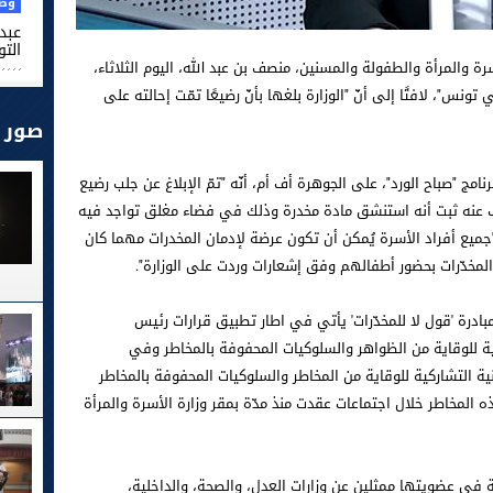
وطن
عبد 
التو
رة والمرأة والطفولة والمسنين، منصف بن عبد الله، اليوم الثلاثاء،
ونس"، لافتًا إلى أنّ "الوزارة بلغها بأنّ رضيعًا تمّت إحالته على
صور
مج "صباح الورد"، على الجوهرة أف أم، أنّه "تمّ الإبلاغ عن جلب رضيع
عنه ثبت أنه استنشق مادة مخدرة وذلك في فضاء مغلق تواجد فيه
"جميع أفراد الأسرة يُمكن أن تكون عرضة لإدمان المخدرات مهما كان
 المخدّرات بحضور أطفالهم وفق إشعارات وردت على الوزارة".
مبادرة 'قول لا للمخدّرات' يأتي في اطار تطبيق قرارات رئيس
 للوقاية من الظواهر والسلوكيات المحفوفة بالمخاطر وفي
طنية التشاركية للوقاية من المخاطر والسلوكيات المحفوفة بالمخاطر
 المخاطر خلال اجتماعات عقدت منذ مدّة بمقر وزارة الأسرة والمرأة
في عضويتها ممثلين عن وزارات العدل، والصحة، والداخلية،