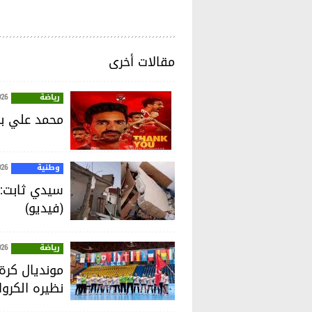
مقالات أخرى
رياضة
026
محمد علي بن
وطنية
026
سيدي ثابت: ا
(فيديو)
رياضة
026
نظيره الكرو