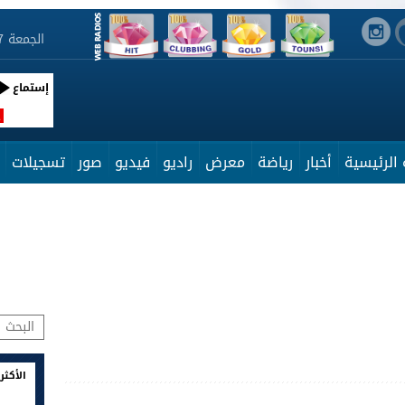
الجمعة 7 أوت 2026 07:43:23
إستماع
R
الرئيسية
أخبار
رياضة
معرض
راديو
فيديو
صور
تسجيلات
الأكثر