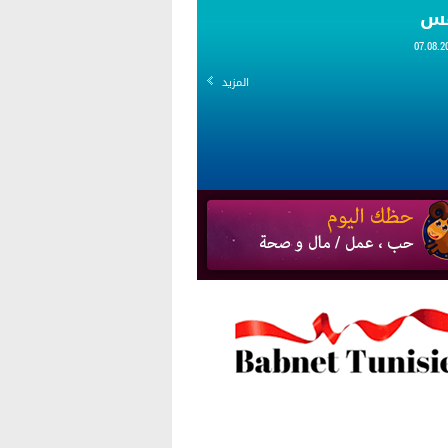
قس
المزيد