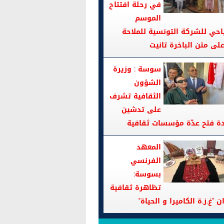
في رحلة افتتاح
الموسم
احي للشركة التونسية للملاحة
سوسة : وزيرة
الشؤون
الثقافية تشرف
على تدشين
دة فتح عدّة مؤسسات ثقافية
المعهد
الفرنسي
بسوسة:
تظاهرة ثقافية
ن "غ.ز.ة الكاميرا و الحياة"