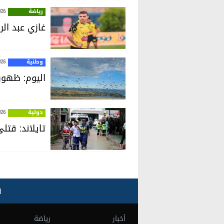
رياضة
026
غازي عبد ال
وطنية
026
اليوم: ظهور
دولية
026
تايلاند: قت
ا
أخبار
رياضة