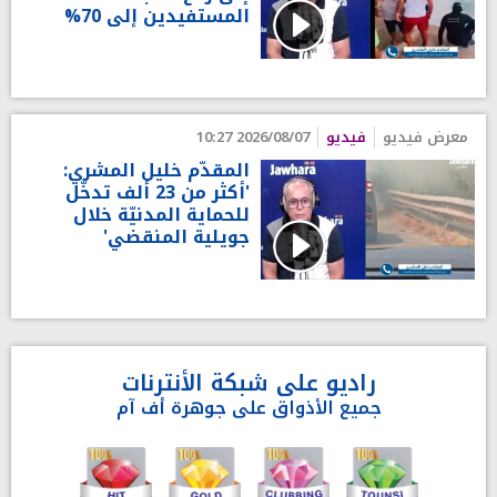
المستفيدين إلى 70%
معرض فيديو
فيديو
2026/08/07 10:27
المقدّم خليل المشري:
'أكثر من 23 ألف تدخّل
للحماية المدنيّة خلال
جويلية المنقضي'
راديو على شبكة الأنترنات
جميع الأذواق على جوهرة أف آم