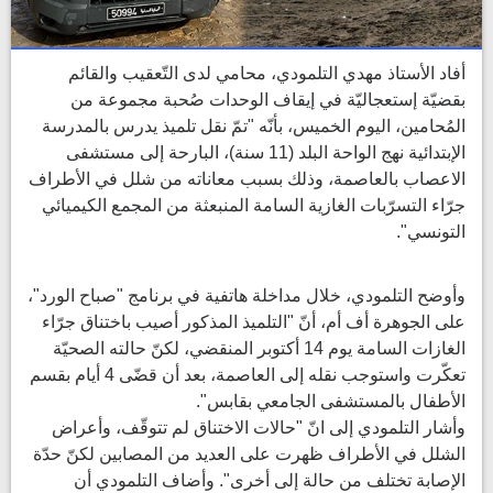
أفاد الأستاذ مهدي التلمودي، محامي لدى التّعقيب والقائم
بقضيّة إستعجاليّة في إيقاف الوحدات صُحبة مجموعة من
المُحامين، اليوم الخميس، بأنّه "تمّ نقل تلميذ يدرس بالمدرسة
الإبتدائية نهج الواحة البلد (11 سنة)، البارحة إلى مستشفى
الاعصاب بالعاصمة، وذلك بسبب معاناته من شلل في الأطراف
جرّاء التسرّبات الغازية السامة المنبعثة من المجمع الكيميائي
التونسي".
وأوضح التلمودي، خلال مداخلة هاتفية في برنامج "صباح الورد"،
على الجوهرة أف أم، أنّ "التلميذ المذكور أصيب باختناق جرّاء
الغازات السامة يوم 14 أكتوبر المنقضي، لكنّ حالته الصحيّة
تعكّرت واستوجب نقله إلى العاصمة، بعد أن قضّى 4 أيام بقسم
الأطفال بالمستشفى الجامعي بقابس".
وأشار التلمودي إلى انّ "حالات الاختناق لم تتوقّف، وأعراض
الشلل في الأطراف ظهرت على العديد من المصابين لكنّ حدّة
الإصابة تختلف من حالة إلى أخرى". وأضاف التلمودي أن