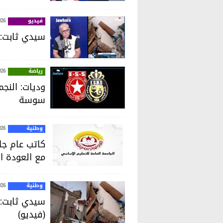
فيديو
026
سيدي ثابت: ا
رياضة
026
وديات: النجم
سوسة
وطنية
026
كاتب عام جام
مع العودة ا
وطنية
026
سيدي ثابت: ا
(فيديو)