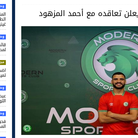
وطن
لن تعاقده مع أحمد المزهود
الم
غيني
وطن
قائم
لمدر
مجت
اضط
تميم
وطن
عبد 
التو
وطن
فحو
الم