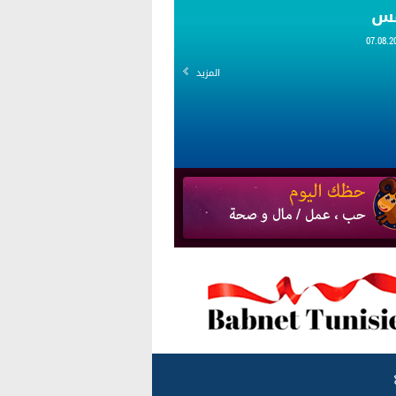
قس
المزيد