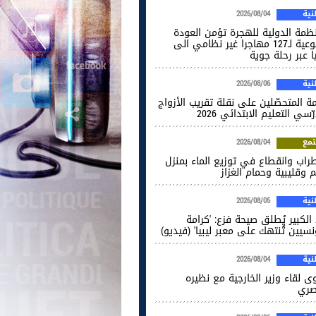
ية
2026/08/04
نظمة الدولية للهجرة تؤمن العودة
الطوعية لـ127 مهاجرا غير نظامي الى
ا عبر رحلة جوية
ية
2026/08/06
ة المتحصّلين على نقلة تقريب الأزواج
ّسي التعليم الابتدائي 2026
مع
2026/08/04
راب وانقطاع في توزيع الماء بمنزل
 وقليبية وحمام الغزاز
ية
2026/08/05
الكبير يُطلق صيحة فزع: 'كرامة
نسيين تُنتهك على معبر ليبيا' (فيديو)
ية
2026/08/04
ى لقاء وزير الخارجية مع نظيره
صري