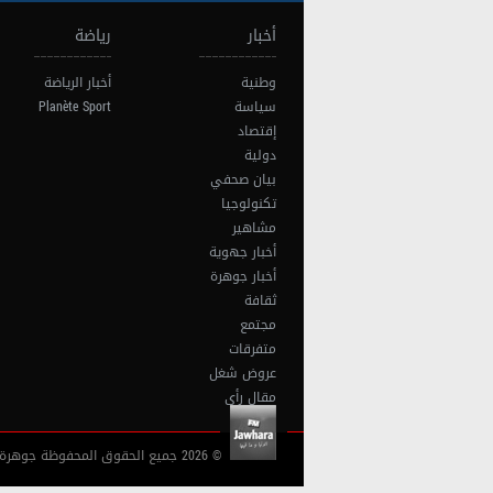
أخبار
رياضة
وطنية
أخبار الرياضة
سياسة
Planète Sport
إقتصاد
دولية
بيان صحفي
تكنولوجيا
مشاهير
أخبار جهوية
أخبار جوهرة
ثقافة
مجتمع
متفرقات
عروض شغل
مقال رأي
© 2026 جميع الحقوق المحفوظة جوهرة أف آم تونس |