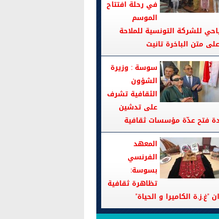
في رحلة افتتاح
الموسم
احي للشركة التونسية للملاحة
سوسة : وزيرة
الشؤون
الثقافية تشرف
على تدشين
دة فتح عدّة مؤسسات ثقافية
المعهد
الفرنسي
بسوسة:
تظاهرة ثقافية
ن "غ.ز.ة الكاميرا و الحياة"