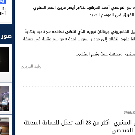
وطن
ه مع التونسي أحمد المزهود ظهير أيسر فريق النجم المتلوي
رئا
أطل
لفريق في الموسم الجديد.
 الكاميروني جوناثان نجويم الذي انتهى تعاقده مع ناديه بنهاية
صور
الموسم المنقضي.ووقع مزهود صاحب الـ 30 عامًا عقود انتقاله إلى مودرن سبورت لمدة 3 مواسم مقبلة في صفقة
ستيري وجمعية جربة ونجم المتلوي.
وليد الجزيري
07/08/2
المقدّم خليل المشري: 'أكثر من 23 ألف تدخّل للحماية المدنيّة
 المنقضي'