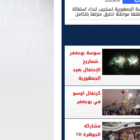
ية
2026/08/06
سة الجمهورية تستجيب لنداء استغاثة
قتها مواطنة احترق منزلها بالكامل
سوسة بوجعفر
: شماريخ
الإحتفال بعيد
الجمهورية
كرنفال اوسو
في بوجعفر
مشاركة
الجوهرة FM