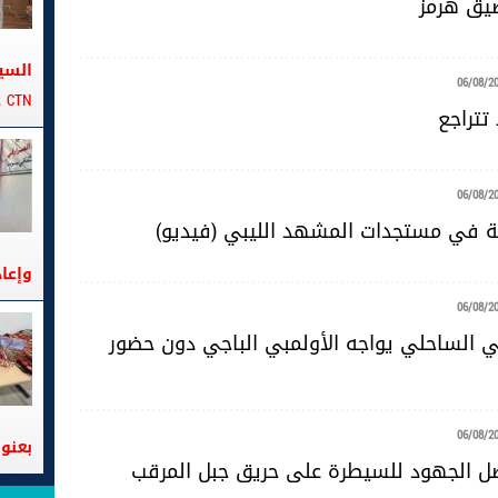
ضيق هرمز
السي
06/08/2
CTN على متن الباخرة تانيت
تتراجع
06/08/2
ية في مستجدات المشهد الليبي (فيديو)
وإعا
06/08/2
ضي الساحلي يواجه الأولمبي الباجي دون حضور
06/08/2
بعنوا
صل الجهود للسيطرة على حريق جبل المرقب