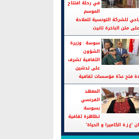
في رحلة افتتاح
الموسم
احي للشركة التونسية للملاحة
سوسة : وزيرة
الشؤون
الثقافية تشرف
على تدشين
دة فتح عدّة مؤسسات ثقافية
المعهد
الفرنسي
بسوسة:
تظاهرة ثقافية
ن "غ.ز.ة الكاميرا و الحياة"