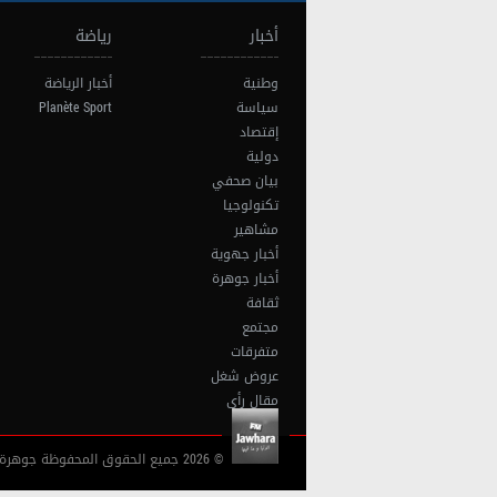
أخبار
رياضة
وطنية
أخبار الرياضة
سياسة
Planète Sport
إقتصاد
دولية
بيان صحفي
تكنولوجيا
مشاهير
أخبار جهوية
أخبار جوهرة
ثقافة
مجتمع
متفرقات
عروض شغل
مقال رأي
© 2026 جميع الحقوق المحفوظة جوهرة أف آم تونس |