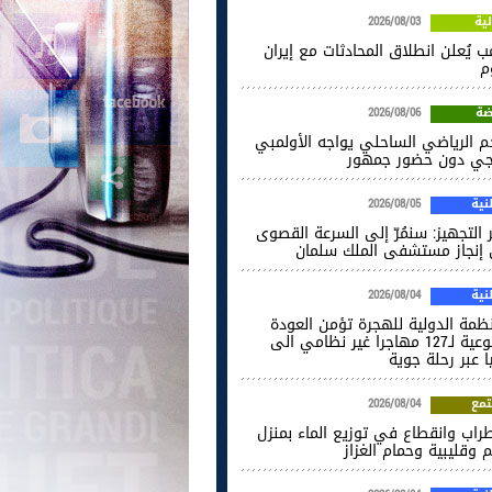
ية
2026/08/03
ب يُعلن انطلاق المحادثات مع إيران
م
ضة
2026/08/06
جم الرياضي الساحلي يواجه الأولمبي
اجي دون حضور جمهور
ية
2026/08/05
 التجهيز: سنمُرّ إلى السرعة القصوى
إنجاز مستشفى الملك سلمان
ية
2026/08/04
نظمة الدولية للهجرة تؤمن العودة
الطوعية لـ127 مهاجرا غير نظامي الى
ا عبر رحلة جوية
مع
2026/08/04
راب وانقطاع في توزيع الماء بمنزل
 وقليبية وحمام الغزاز