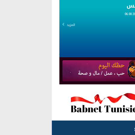
قس
المزيد