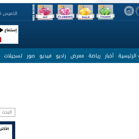
الخميس 6 أوت 2026 15:35:09
إستماع
R
الرئيسية
أخبار
رياضة
معرض
راديو
فيديو
صور
تسجيلات
الأكثر