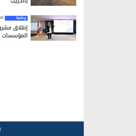
بالكريب
وطنية
026
إطلاق مشروع
المؤسسات ا
ا