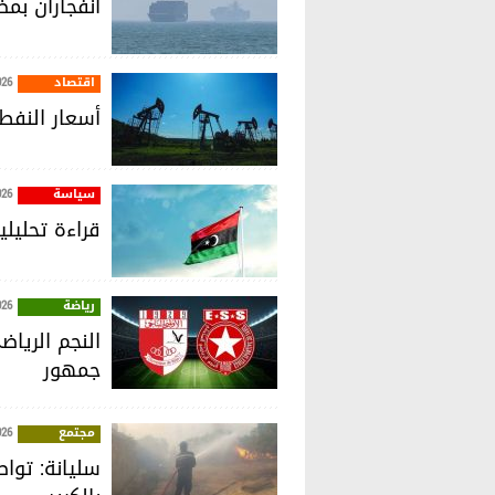
انفجاران بم
اقتصاد
026
أسعار النفط 
سياسة
026
قراءة تحليل
رياضة
026
النجم الريا
جمهور
مجتمع
026
سليانة: توا