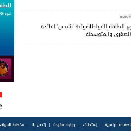
الط
اليوم 06.08.2026
06/08/2
 الطاقة الفولطاضوئية 'شمس' لفائدة
لصغرى والمتوسطة
لصفحة الرئسية
|
إستطلاع
|
روابط مفيدة
|
إتصل بنا
|
مخطط الموقع