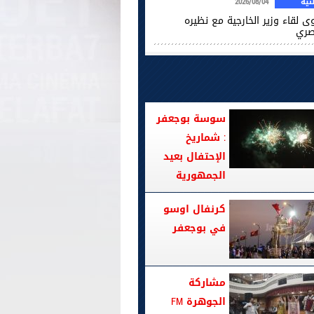
ية
2026/08/04
ى لقاء وزير الخارجية مع نظيره
صري
سوسة بوجعفر
: شماريخ
الإحتفال بعيد
الجمهورية
كرنفال اوسو
في بوجعفر
مشاركة
الجوهرة FM