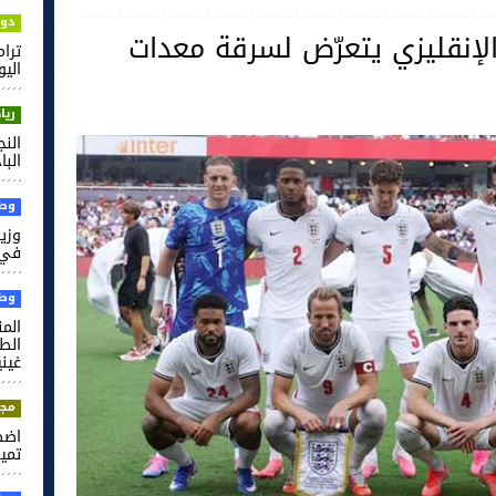
دول
 ‏المنتخب الإنقليزي يتعرّض لسرقة معدات
ترام
اليو
ريا
الن
الب
وطن
وزير
في 
وطن
الم
غيني
مجت
اضط
تميم