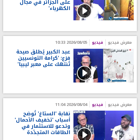
على الجزائر في مجال
الكهرباء'
معرض فيديو
فيديو
2026/08/05 10:33
عبد الكبير يُطلق صيحة
فزع: 'كرامة التونسيين
تُنتهك على معبر ليبيا'
معرض فيديو
فيديو
2026/08/04 11:04
نقابة 'الستاغ' تُوضح
أسباب 'تخفيف الأحمال'
وتدعو للاستثمار في
الطاقات المتجدّدة