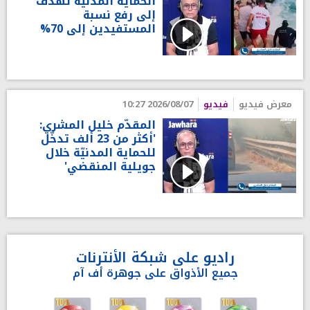
الحماية المدنية تهدف
إلى رفع نسبة
المستفيدين إلى 70%
معرض فيديو
فيديو
2026/08/07 10:27
المقدّم خليل المشري:
'أكثر من 23 ألف تدخّل
للحماية المدنيّة خلال
جويلية المنقضي'
راديو على شبكة الأنترنات
جميع الأذواق على جوهرة أف آم