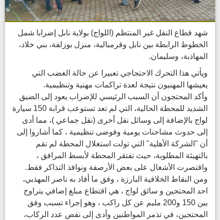
شهد قطاع النقل غير المنتظم (اللواج) بولاية نابل إضرابا شمل
الخطوط الرابطة بين نابل وقرمبالية، منزل بوزلفة، بني خلاد،
المهاذبة، وسليمان.
ويأتي هذا التحرك الاحتجاجي تعبيرا عن حالة الغضب التي
يعيشها المهنيون نتيجة لعدة تراكمات مهنية وتنظيمية.
وأكد المحتجون أن السبب الرئيسي للإضراب يعود إلى الضيق
الشديد للمحطة الحالية، التي لم تعد تستوعب قرابة 150 سيارة
لواج بالإضافة إلى وسائل نقل أخرى (نقل جماعي )، مما أدى
إلى حدوث مشاحنات يومية وفوضى تنظيمية ، كما أشاروا إلى
أن "الشركة الأهلية" التي تولت استغلال المحطة لم تقم
بالتهيئة المطلوبة، حيث تفتقر المحطة لأبسط المرافق ،
واقتصرت الأشغال على بعض الأرصفة ونوافذ التذاكر فقط.
ومن النقاط الخلافية البارزة ، وفق ما أفاد به ناصر المهذبي،
احد المحتجين و سائق لواج ، هي اقتطاع مبلغ إضافي يتراوح
بين 150 و200 مليم عن كل راكب ، وهو إجراء تسبب وفق
المحتجين، في تذمر المواطنين وأدى إلى نقص عدد الركاب،