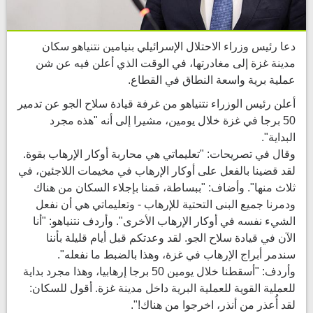
دعا رئيس وزراء الاحتلال الإسرائيلي بنيامين نتنياهو سكان
مدينة غزة إلى مغادرتها، في الوقت الذي أعلن فيه عن شن
عملية برية واسعة النطاق في القطاع.
أعلن رئيس الوزراء نتنياهو من غرفة قيادة سلاح الجو عن تدمير
50 برجا في غزة خلال يومين، مشيرا إلى أنه "هذه مجرد
البداية".
وقال في تصريحات: "تعليماتي هي محاربة أوكار الإرهاب بقوة.
لقد قضينا بالفعل على أوكار الإرهاب في مخيمات اللاجئين، في
ثلاث منها". وأضاف: "ببساطة، قمنا بإجلاء السكان من هناك
ودمرنا جميع البنى التحتية للإرهاب - وتعليماتي هي أن نفعل
الشيء نفسه في أوكار الإرهاب الأخرى". وأردف نتنياهو: "أنا
الآن في قيادة سلاح الجو. لقد وعدتكم قبل أيام قليلة بأننا
سندمر أبراج الإرهاب في غزة، وهذا بالضبط ما نفعله".
وأردف: "أسقطنا خلال يومين 50 برجا إرهابيا، وهذا مجرد بداية
للعملية القوية للعملية البرية داخل مدينة غزة. أقول للسكان:
لقد أُعذر من أنذر، اخرجوا من هناك!".