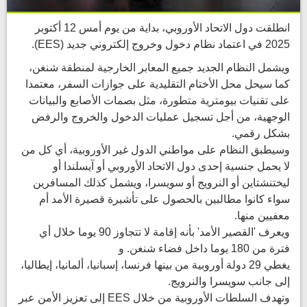
انطلقت دول الاتحاد الأوروبي، بداية من يوم أمس 12 أكتوبر
2025 في اعتماد نظام دخول وخروج إلكتروني جديد (EES).
ويشمل النظام الجديد جميع المعابر الخارجية لمنطقة شنغن،
كما سيحل محل الأختام التقليدية على جوازات السفر، معتمدا
على تقنيات بيومترية متطورة، مثل بصمات الأصابع والبيانات
الوجهية، من أجل تسجيل عمليات الدخول والخروج والرفض
بشكل رقمي.
وسيطبق النظام على مواطني الدول غير الأوروبية، أي كل من
لا يحمل جنسية إحدى دول الاتحاد الأوروبي أو آيسلندا أو
ليختنشتاين أو النرويج أو سويسرا، ويشمل كذلك المسافرين
سواء كانوا مطالبين بالحصول على تأشيرة قصيرة الأمد أم
معفيين منها.
ويعرف 'القصير الأمد' بأنه إقامة لا تتجاوز 90 يوما خلال أي
فترة من 180 يوما داخل فضاء شنغن. و
يغطي 29 دولة أوروبية من بينها فرنسا، إسبانيا، ألمانيا، إيطاليا،
إلى جانب سويسرا والنرويج.
وتهدف السلطات الأوروبية من خلال EES إلى تعزيز الأمن عبر