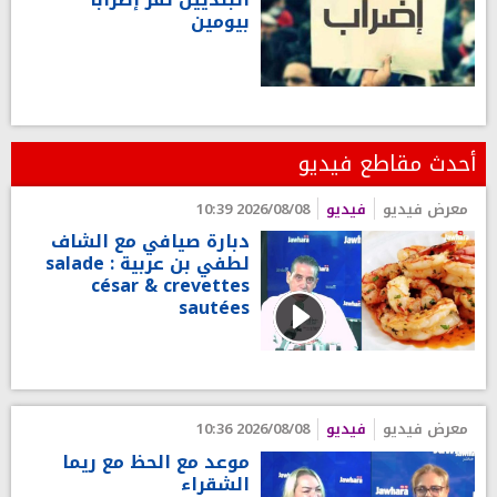
بيومين
أحدث مقاطع فيديو
معرض فيديو
فيديو
2026/08/08 10:39
دبارة صيافي مع الشاف
لطفي بن عربية : salade
césar & crevettes
sautées
معرض فيديو
فيديو
2026/08/08 10:36
موعد مع الحظ مع ريما
الشقراء