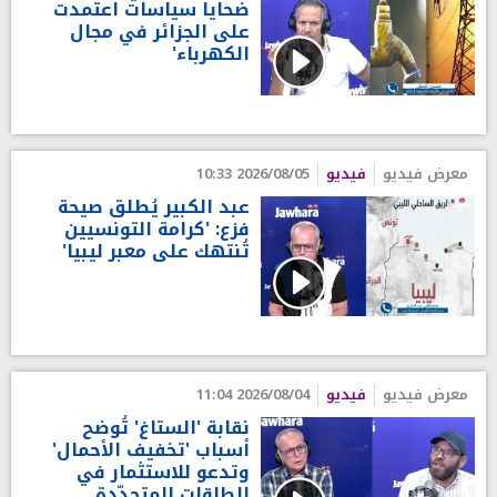
ضحايا سياسات اعتمدت
على الجزائر في مجال
الكهرباء'
معرض فيديو
فيديو
2026/08/05 10:33
عبد الكبير يُطلق صيحة
فزع: 'كرامة التونسيين
تُنتهك على معبر ليبيا'
معرض فيديو
فيديو
2026/08/04 11:04
نقابة 'الستاغ' تُوضح
أسباب 'تخفيف الأحمال'
وتدعو للاستثمار في
الطاقات المتجدّدة