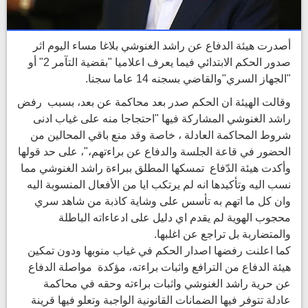
أصدرت هيئة الدفاع عن راشد الغنوشي بلاغا مساء اليوم اثر
صدور الحكم الابتدائي فيما يعرف اعلاميا "بقضية التآمر 2" أو
"الجهاز السري"والقاضي بسجنه 14 عاما سجنا.
وقالت الهيئة ان الحكم صدر بعد محاكمة عن بعد، بسبب رفض
راشد الغنوشي المشاركة فيها "احتجاجا منه على غياب ادنى
شروط المحاكمة العادلة ، خاصة وقد منع باقي المحالين من
الحضور في قاعة الجلسة والدفاع عن براءتهم،"، على حد قولها
وأكدت هيئة الدّفاع تمسكها المطلق ببراءة راشد الغنوشي مما
نسب اليه وتأكيدها انه لم يرتكب ايا من الأفعال المنسوبة اليه
وان كل ما اتهم به تأسس على وشاية كاذبة من شاهد سري
محجوب الهوية لم يقدم اي دليل على ادعاءاته الباطلة
والمتضاربة بل تراجع عن اغلبها.
كما اعلنت رفضها اصدار الحكم في غياب منوبها ودون تمكين
هيئة الدفاع من الترافع واثبات براءته، مؤكدة مواصلة الدفاع
عن حرية راشد الغنوشي واثبات براءته وحقه في محاكمة
عادلة تتوفر فيها الضمانات القانونية الواجبة وتعلو فيها قرينة