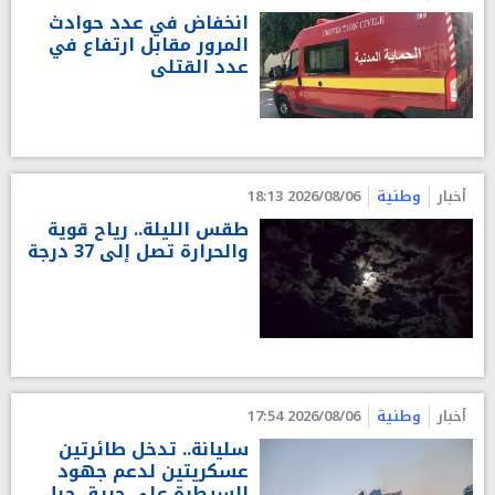
انخفاض في عدد حوادث
المرور مقابل ارتفاع في
عدد القتلى
أخبار
وطنية
2026/08/06 18:13
طقس الليلة.. رياح قوية
والحرارة تصل إلى 37 درجة
أخبار
وطنية
2026/08/06 17:54
سليانة.. تدخل طائرتين
عسكريتين لدعم جهود
السيطرة على حريق جبل