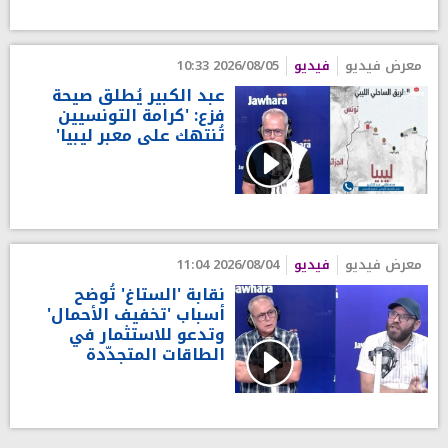
معرض فيديو
فيديو
2026/08/05 10:33
عبد الكبير يُطلق صيحة
فزع: 'كرامة التونسيين
تُنتهك على معبر ليبيا'
معرض فيديو
فيديو
2026/08/04 11:04
نقابة 'الستاغ' تُوضح
أسباب 'تخفيف الأحمال'
وتدعو للاستثمار في
الطاقات المتجدّدة