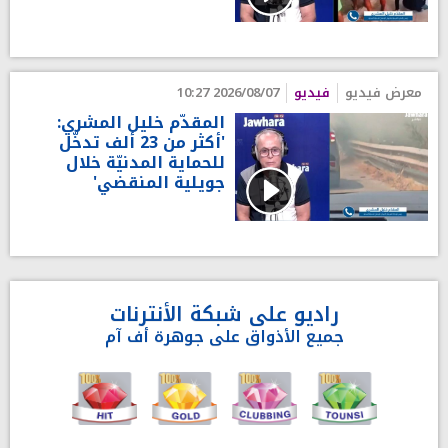
معرض فيديو
فيديو
2026/08/07 10:27
المقدّم خليل المشري:
'أكثر من 23 ألف تدخّل
للحماية المدنيّة خلال
جويلية المنقضي'
راديو على شبكة الأنترنات
جميع الأذواق على جوهرة أف آم