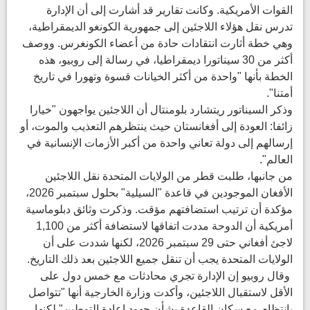
القوات الأمريكية. وكانت تقارير قد أشارت إلى أن الإدارة
تدرس نقل هؤلاء اللاجئين إلى جمهورية الكونغو الديمقراطية،
وهي خطة أثارت انتقادات حادة من أعضاء الكونغرس. ووصف
أكثر من 30 سيناتورا ديمقراطيا، في رسالة إلى روبيو، هذه
الخطة بأنها "واحدة من أكثر الخيانات قسوة وتهورا في تاريخ
أمتنا".
وذكر السيناتور ريتشارد بلومنتال أن اللاجئين يواجهون "خيارا
زائفا: العودة إلى أفغانستان حيث ينتظرهم التعذيب والموت، أو
إرسالهم إلى دولة تعاني واحدة من أكبر الأزمات الإنسانية في
العالم".
من جانبها، طلبت قطر من الولايات المتحدة نقل اللاجئين
الأفغان الموجودين في قاعدة "السيلية" بحلول سبتمبر 2026،
مؤكدة أن ترتيب استضافتهم مؤقت. وذكرت وثائق دبلوماسية
أمريكية أن الدوحة مددت اتفاقها لاستضافة أكثر من 1,100
لاجئ أفغاني حتى 29 سبتمبر 2026، لكنها شددت على أن
الولايات المتحدة يجب أن تنقل جميع اللاجئين بعد ذلك التاريخ.
وقال روبيو إن الإدارة تجري محادثات مع خمس دول على
الأقل لاستقبال اللاجئين، وأكدت وزارة الخارجية أنها "تتواصل
بانتظام مع سكان القاعدة بشأن جهود إعادة التوطين" لكنها