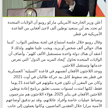
أعلن وزير الخارجية الأمريكي ماركو روبيو أن الولايات المتحدة
لم تحدد بعد أين ستعيد توطين ألف لاجئ أفغاني من القاعدة
الأمريكية في قطر.
وقال روبيو خلال جلسة استماع في لجنة بمجلس النواب: "لدينا
هناك حوالي ألف شخص أو يزيد، ويجب علينا نقلهم. ولذلك لا
أعتقد أن هناك دولة واحدة ستستقبل الألف كلهم"، وأضاف أن
الولايات المتحدة تحاول "إيجاد المزيد من الدول" التي تعرض
خدماتها وتستقبل اللاجئين.
ووجد اللاجئون الأفغان أنفسهم في قاعدة "السيلية" العسكرية
في قطر بعد سقوط كابل بيد حركة طالبان في أوت 2021.
وكان من المقرر أن تكون فترة مكوثهم في القاعدة 21 يوما
فقط، لكنها امتدت لسنوات بسبب تعليق برنامج إعادة توطين
اللاجئين الأفغان في يناير 2025. هؤلاء اللاجئون هم مترجمون
وضباط عمليات خاصة وأفراد عائلاتهم، وقد تم تدقيق أوضاعهم
الأمنية مرارا خلال العقدين الماضيين، وكانوا يعملون إلى جانب