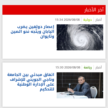
آخر الأخبار
أخبار
دولية
2026/08/08 15:34
إعصار دولفين يضرب
اليابان ويتّجه نحو الصين
وتايوان
أخبار
رياضة
2026/08/08 15:30
اتفاق مبدئي بين الجامعة
وناجي الجويني للإشراف
على الإدارة الوطنية
للتحكيم