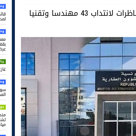
وطن
وزارة أملاك الدولة: 3 مناظرات لانتداب 43 مهندسا وتقنيا
قائم
لمدر
وطن
معه
بقف
عرضي
ريا
غاز
وطن
سوس
الم
دول
منص
تشت
مياه