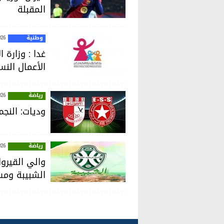
المقبلة
وطنية
026
غدا : وزارة 
الأعمال النس
رياضة
026
وديات: النجم
رياضة
026
والي القيرو
الشبيبة ومس