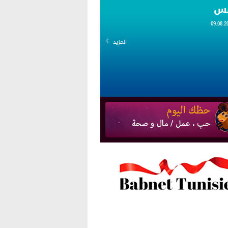
قس
المزيد