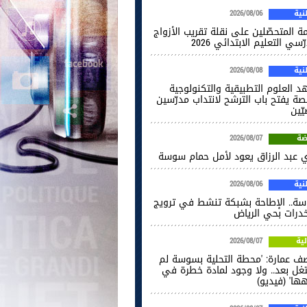
ية
2026/08/06
ة المتحصّلين على نقلة تقريب الأزواج
ّسي التعليم الابتدائي 2026
ية
2026/08/08
د العلوم التطبيقية والتكنولوجية
صة يفتح باب الترشح لانتداب مدرّسين
ّين
ضة
2026/08/07
ي عبد الرزاق يعود لأمل حمام سوسة
ية
2026/08/06
ة.. الإطاحة بشبكة تنشط في ترويج
خدرات بحي الرياض
ية
2026/08/07
ف عمارة: 'محطة التحلية بسوسة لم
غل بعد.. ولا وجود لمادة خطرة في
ها' (فيديو)