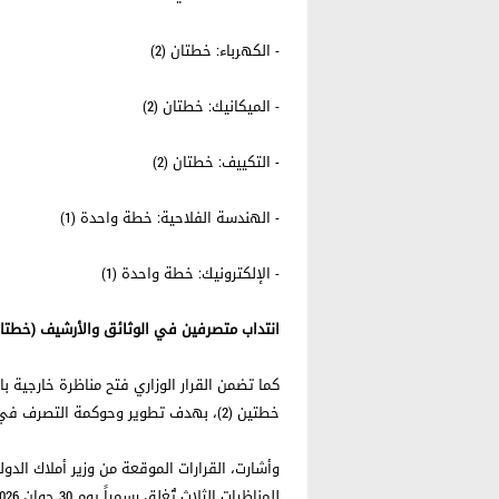
- الكهرباء: خطتان (2)
- الميكانيك: خطتان (2)
- التكييف: خطتان (2)
- الهندسة الفلاحية: خطة واحدة (1)
- الإلكترونيك: خطة واحدة (1)
انتداب متصرفين في الوثائق والأرشيف (خطتا
كما تضمن القرار الوزاري فتح مناظرة خارجية با
خطتين (2)، بهدف تطوير وحوكمة التصرف في الرصيد الوثائقي وحفظ الذاكرة العقارية والإدارية للبلاد.
وأشارت، القرارات الموقعة من وزير أملاك الد
للمناظرات الثلاث تُغلق رسمياً يوم 30 جوان 2026.