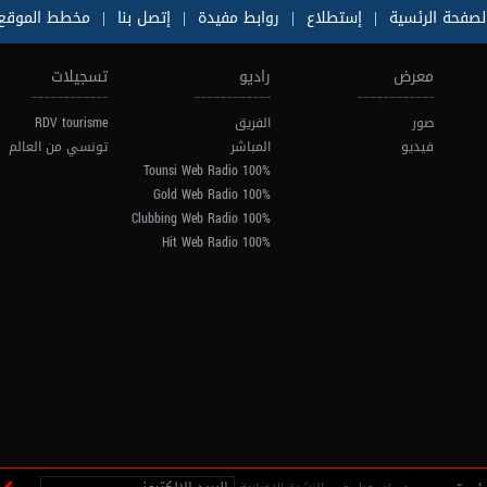
لصفحة الرئسية
|
إستطلاع
|
روابط مفيدة
|
إتصل بنا
|
مخطط الموقع
معرض
راديو
تسجيلات
صور
الفريق
RDV tourisme
فيديو
المباشر
تونسي من العالم
100% Tounsi Web Radio
100% Gold Web Radio
100% Clubbing Web Radio
100% Hit Web Radio