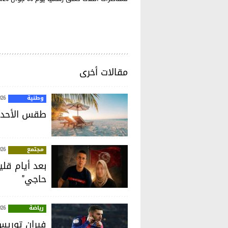
مقالات أخرى
وطنية
026
طقس الأحد 09 أوت 026
مجتمع
026
بعد أيام قلي
حاجي"
رياضة
026
فيران توريس