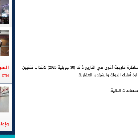
بالتوازي مع مناظرة المهندسين، يجري تنظيم مناظرة خارجية أخرى في التاريخ ذاته (30 جويلية 2026) لانتداب تقنيين
السي
رة أملاك الدولة والشؤون العقارية.
CTN على متن الباخرة تانيت
وإعا