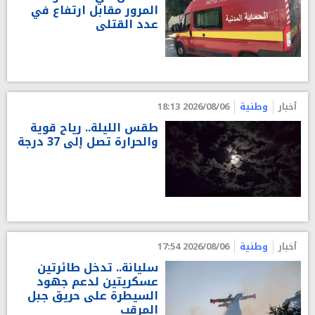
المرور مقابل ارتفاع في
عدد القتلى
أخبار
وطنية
2026/08/06 18:13
طقس الليلة.. رياح قوية
والحرارة تصل إلى 37 درجة
أخبار
وطنية
2026/08/06 17:54
سليانة.. تدخل طائرتين
عسكريتين لدعم جهود
السيطرة على حريق جبل
المرقب