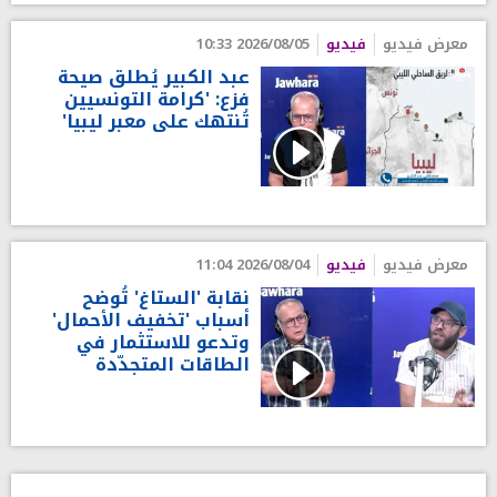
معرض فيديو
فيديو
2026/08/05 10:33
عبد الكبير يُطلق صيحة
فزع: 'كرامة التونسيين
تُنتهك على معبر ليبيا'
معرض فيديو
فيديو
2026/08/04 11:04
نقابة 'الستاغ' تُوضح
أسباب 'تخفيف الأحمال'
وتدعو للاستثمار في
الطاقات المتجدّدة