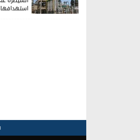
السيطرة على 
استهدافها 
ا