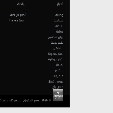
أخبار
رياضة
وطنية
أخبار الرياضة
سياسة
Planète Sport
إقتصاد
دولية
بيان صحفي
تكنولوجيا
مشاهير
أخبار جهوية
أخبار جوهرة
ثقافة
مجتمع
متفرقات
عروض شغل
مقال رأي
© 2026 جميع الحقوق المحفوظة جوهرة أف آم تونس |