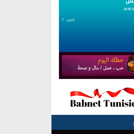
قس
المزيد