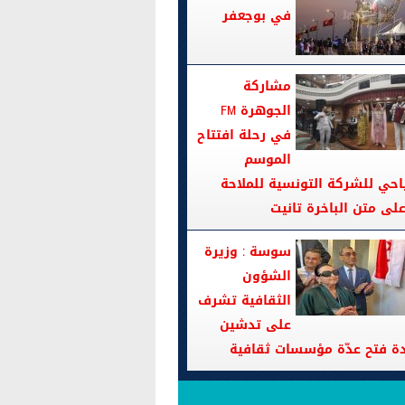
في بوجعفر
مشاركة
الجوهرة FM
في رحلة افتتاح
الموسم
احي للشركة التونسية للملاحة
سوسة : وزيرة
الشؤون
الثقافية تشرف
على تدشين
دة فتح عدّة مؤسسات ثقافية