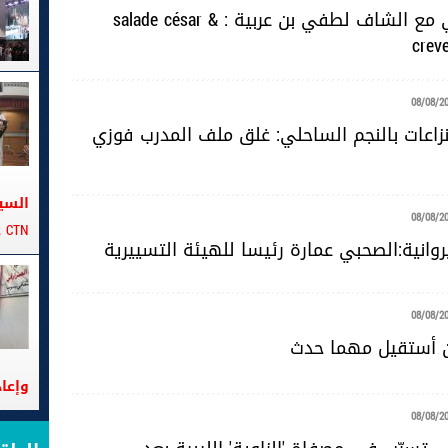
دبارة صيافي مع الشاف لطفي بن عربية : salade césar &
crev
08/08/2
زاعات بالنجم الساحلي: غلق ملف المدرب فوزي
السي
08/08/2
CTN على متن الباخرة تانيت
روانية:الصحبي عمارة رئيسا للهيئة التسييرية
08/08/2
ن أستقيل مهما حدث
وإعا
08/08/2