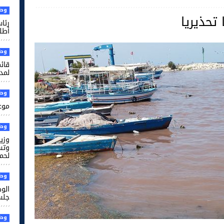
وطن
 تحذيريا
رئا
أطل
وطن
قائم
لمدر
وطن
موعد
وطن
وزير
وتس
لحم
وطن
الو
جلس
وطن