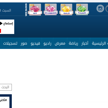
السبت 8 أوت 2026 11:28:10
إستماع
R
الرئيسية
أخبار
رياضة
معرض
راديو
فيديو
صور
تسجيلات
الأكثر