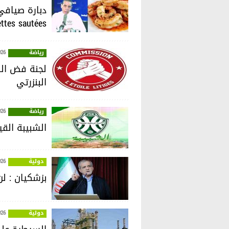
ettes sautées
رياضة
026
لجنة فض الن
البنزرتي
رياضة
026
الشبيبة القي
دولية
026
بزشكيان : ل
دولية
026