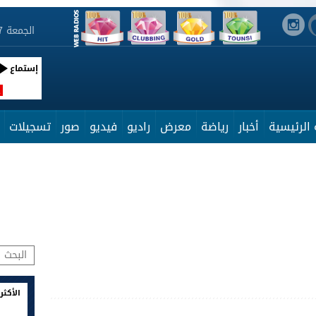
الجمعة 7 أوت 2026 03:18:10
إستماع
R
الرئيسية
أخبار
رياضة
معرض
راديو
فيديو
صور
تسجيلات
الأكثر