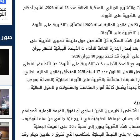
وطن
أصدرت وزارة الماليّة، عبر الإدارة العامّة للدّراسات والتّشريع الجبائي، المذكّرة العامّة عدد 13 لسنة 2026، لشرح أحكام
عبد 
التو
ويأتي هذا الإجراء ليعوّض رسميّاً أحكام الفصل 23 من قانون الماليّة لسنة 2023 المتعلّق بـ"الضّريبة على الثّروة
 "الضّريبة على الثّروة".
صور
خلال هذه المذكّرة كلّ التّفاصيل حول طريقة تطبيق الضّريبة على
د إصدار الإدارة العامّة للاأداءات الأجندة الجبائيّة لشهر جوان
وة قد تحدّد بيوم 30 جوان 2026.
يع قاعدة الأداء، دخلت "الضّريبة على الثّروة" حيّز الّتطبيق الفعلي
السّابقة المتعلّقة بالضّريبة على الثّروة العقاريّة (المحدثة بموجب
هاً تشريعيّاً جديداً يشمل كافّة أنواع المكاسب والمنقولات والأصول الماليّة،
الأشخاص الطّبيعيين الذين تساوي أو تفوق القيمة الجمليّة لأصولهم
وقد اعتمد المشرّع التونسي جدولاً تصاعديّاً لاحتساب هذه الضّريبة يتوزع إلى نسبة 0.5% على القيمة الجمليّة
للمكاسب التّي تتراوح بين 3 و5 ملايين دينار ونسبة 1% على القيمة الجمليّة للمكاسب التّي تفوق 5 ملايين دينار. وقد