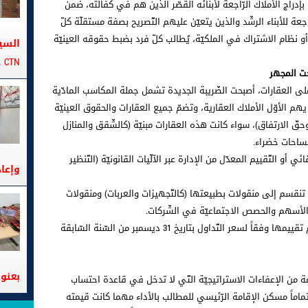
بإدراج الأملاك الرّاجعة لأبنائه القصّر الذين هم في كفالته، ضمن
عة للأبناء الرشّد والذين يتعيّن عليهم التّصريح بصفة مستقلّة كلّ
و نظام الاشتراك في الملكيّة، يُطالب كلّ فرد بضبط حقوقه العينيّة
السي
CTN على متن الباخرة تانيت
حت المجهر
لى العقارات، أصبحت الضّريبة الجديدة تشمل جملة المكاسب المادّية
هم الأوّل الأملاك العقارية، وتضمّ جميع العقارات والحقوق العينيّة
ع وحقّ الارتفاق)، سواء كانت هذه العقارات مبنيّة (كالشّقق والمنازل
مساحات خضراء.
 أو التّقييم المعدّل من الإدارة عبر الآلّيات القانونيّة (التّنظير
وإعا
ي تنقسم إلى منقولات بطبيعتها (كالتّجهيزات والعربات) ومنقولات
والأسهم والحصص الاجتماعيّة في الشّركات.
وبالنسبة للأوراق الماليّة المدرجة بالبورصة، يتمّ تقييمها وفقاً لسعر التّداول بتاريخ 31 ديسمبر من السّنة السّابقة
بعنوا
ب آخر، أقرّ قانون الماليّة لسنة 2026 حزمة من الإعفاءات الاستراتيجيّة التّي لا تدخل في قاعدة احتساب
تماماً مسكن الإقامة الرّئيسي للمطالب بالأداء مهما كانت قيمته