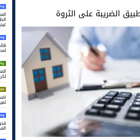
وطن
طبيق الضريبة على الثروة
الم
غيني
وطن
قائم
لمدر
ريا
لكرة
مجت
اضط
تميم
وطن
فحو
الم