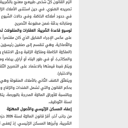
ألزم القانون كلّ شخص طبيعيّ معنيّ بالضّريبة 
تصريحه السّنوي، في حين استثنى الأملاك الرّاج
في حدود أملاكه الخاصّة. وفي حالات الشّيوع أ
ومناباته بدقّة ضمن مطبوعة التّصريح.
توسيع قاعدة الضّريبة: العقارات والمنقولات ت
على عكس الإجراء السّابق الذي كان مقتصراً ع
واللّامادّية، وهي تنقسم إلى صنفين رئيسيّين ي
(الملكيّة الكاملة وملكيّة الرّقبة وحقّ الانتفا
والمكاتب)، أو في طور البناء أو أراضٍ بيضاء و
ويتمّ ضبط قيمتها بالاعتماد على التصريح التّلقائي
والاختبار).
ويتعلّق الصّنف الثّاني بالأملاك المنقولة وه
بحكم القانون والتي تشمل السّندات والرّقاع 
لسنة التّوظيف.
إعفاء المسكن الرّئيسي والأصول المهنيّة
من جان
الضّريبة، وأبرزها المسكن الرّئيسي، إذ يُعفى 