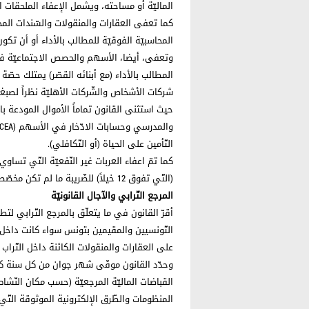
الماليّة أو مساحته، ويشمل الإعفاء الملحقات المب
كما تعفى العقارات والمنقولات والسّندات ال
المحاسبيّة الفوقيّة للمطالب بالأداء أو أن تك
وتعفى، أيضا، الأسهم والحصص الاجتماعيّة في
شركات الأشخاص والشّركات الأهليّة نظراً لصبغته
حيث استثنى القانون تماماً الأموال المودعة بال
التّأمين على الحياة (أو التّكافلي).
(التّي تفوق 12 خيلاً) للضّريبة ما لم تكن مخصّصة للاستغلال المهني المدرج بالمحاسبة.
المرجع التّرابي والآجال القانونيّة
أقرّ القانون في ما يتعلّق بالمرجع التّرابي لت
التّونسيين والمقيمين بتونس سواء كانت داخل ال
على العقارات والمنقولات الكائنة داخل التّراب
وحدّد القانون موفّى شهر جوان من كل سنة كأ
القباضات الماليّة المرجعيّة (حسب مكان النّشاط
المنظومات والطّرق الإلكترونية الموثوقة التّي ت