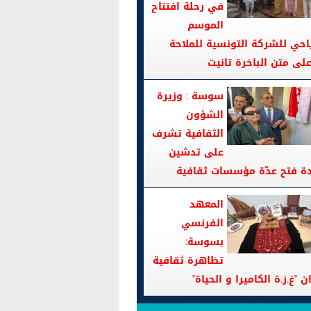
في رحلة افتتاح
الموسم
احي للشركة التونسية للملاحة
سوسة : وزيرة
الشؤون
الثقافية تشرف
على تدشين
دة فتح عدّة مؤسسات ثقافية
المعهد
الفرنسي
بسوسة:
تظاهرة ثقافية
ن "غ.ز.ة الكاميرا و الحياة"