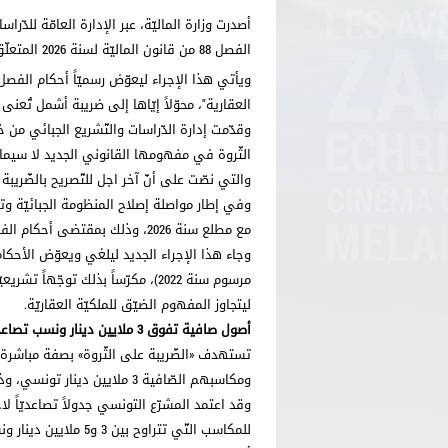
الفصل 88 من قانون الماليّة لسنة 2026 المتعلّق بالضّريبة على الثّروة.
العقارية"، محوّلاً إيّاها إلى ضريبة أشمل تُعنى بـ
وقدّمت إدارة الدّراسات والتّشريع الجبائي من 
الثّروة في مفهومها القانوني الجديد لا سيما بع
والتي نصّت على أنّ آخر اجل للتّصريح بالضّريبة على الثّر
وفي إطار مواصلة إصلاح المنظومة الجبائيّة وتوس
مع مطلع سنة 2026، وذلك بمقتضى أحكام الفصل 88 من القانون عدد 17 لسنة 2025 المتعلّق بقانون الماليّة الحالي.
وجاء هذا الإجراء الجديد ليلغي ويعوّض الأحكام 
مرسوم سنة 2022)، مكرّساً بذلك توجّ
ليتجاوز المفهوم الضيّق للملكيّة العقاريّة.
أصول صافية تفوق 3 ملايين دينار ونسب تصاعديّة
تستهدف «الضّريبة على الثّروة» بصفة مباشرة 
ومكاسبهم الصّافية 3 ملايين دينار تونسي، وذلك بحساب قيمتها الحقيقيّة في تاريخ غرّة جانفي من سنة التّوظيف.