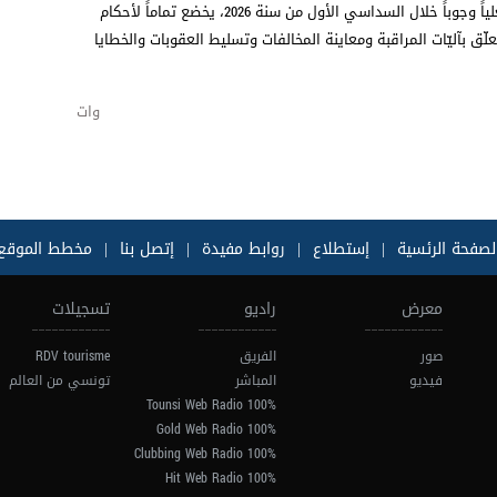
يُذكر أن هذا الإجراء، الذي ينطلق العمل به فعلياً وجوباً خلال السداسي الأول من سنة 2026، يخضع تماماً لأحكام
علّق بآليّات المراقبة ومعاينة المخالفات وتسليط العقوبات والخطايا
وات
لصفحة الرئسية
|
إستطلاع
|
روابط مفيدة
|
إتصل بنا
|
مخطط الموقع
معرض
راديو
تسجيلات
صور
الفريق
RDV tourisme
فيديو
المباشر
تونسي من العالم
100% Tounsi Web Radio
100% Gold Web Radio
100% Clubbing Web Radio
100% Hit Web Radio