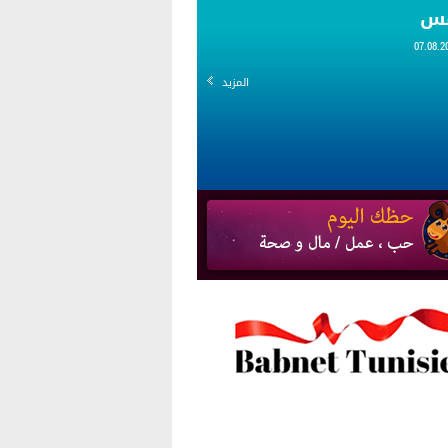
قس
المزيد