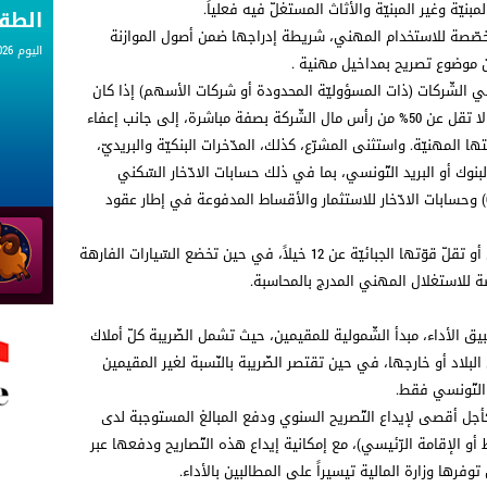
نيّة وغير المبنيّة والأثاث المستغلّ فيه فعلياً.
الط
مخصّصة للاستخدام المهني، شريطة إدراجها ضمن أصول الموازنة
اليوم 07.08.2026
ون موضوع تصريح بمداخيل مهنية .
 الشّركات (ذات المسؤوليّة المحدودة أو شركات الأسهم) إذا كان
المطالب بالأداء (مع أبنائه القصّر) يمتلك حصّة لا تقل عن 50% من رأس مال الشّركة بصفة مباشرة، إلى جانب إعفاء
ا المهنيّة. واستثنى المشرّع، كذلك، المدّخرات البنكيّة والبريديّ،
بنوك أو البريد التّونسي، بما في ذلك حسابات الادّخار السّكني
والمدرسي وحسابات الادّخار في الأسهم (CEA) وحسابات الادّخار للاستثمار والأقساط المدفوعة في إطار عقود
كما تمّ اعفاء العربات غير النّفعيّة التّي تساوي أو تقلّ قوّتها الجبائيّة عن 12 خيلاً، في حين تخضع السّيارات الفارهة
طبيق الأداء، مبدأ الشّمولية للمقيمين، حيث تشمل الضّريبة كلّ أملاك
بلاد أو خارجها، في حين تقتصر الضّريبة بالنّسبة لغير المقيمين
 التّونسي فقط.
جل أقصى لإيداع التّصريح السنوي ودفع المبالغ المستوجبة لدى
 أو الإقامة الرّئيسي)، مع إمكانية إيداع هذه التّصاريح ودفعها عبر
وفرها وزارة المالية تيسيراً على المطالبين بالأداء.