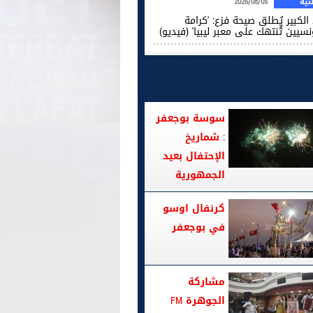
ية
2026/08/05
الكبير يُطلق صيحة فزع: 'كرامة
نسيين تُنتهك على معبر ليبيا' (فيديو)
سوسة بوجعفر
: شماريخ
الإحتفال بعيد
الجمهورية
كرنفال اوسو
في بوجعفر
مشاركة
الجوهرة FM