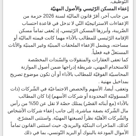
التّوظيف.
إعفاء المسكن الرّئيسي والأصول المهنيّة
من جانب آخر، أقرّ قانون الماليّة لسنة 2026 حزمة من
الإعفاءات الاستراتيجيّة التّي لا تدخل في قاعدة احتساب
الضّريبة، وأبرزها المسكن الرّئيسي، إذ يُعفى تماماً مسكن
الإقامة الرّئيسي للمطالب بالأداء مهما كانت قيمته الماليّة أو
مساحته، ويشمل الإعفاء الملحقات المبنيّة وغير المبنيّة والأثاث
المستغلّ فيه فعلياً.
كما تعفى العقارات والمنقولات والسّندات المخصّصة
للاستخدام المهني، شريطة إدراجها ضمن أصول الموازنة
المحاسبيّة الفوقيّة للمطالب بالأداء أو أن تكون موضوع تصريح
بمداخيل مهنية .
وتعفى، أيضا، الأسهم والحصص الاجتماعيّة في الشّركات (ذات
المسؤوليّة المحدودة أو شركات الأسهم) إذا كان المطالب
بالأداء (مع أبنائه القصّر) يمتلك حصّة لا تقل عن 50% من رأس
مال الشّركة بصفة مباشرة، إلى جانب إعفاء شركات الأشخاص
والشّركات الأهليّة نظراً لصبغتها المهنيّة. واستثنى المشرّع،
كذلك، المدّخرات البنكيّة والبريديّ، حيث استثنى القانون تماماً
الأموال المودعة بالبنوك أو البريد التّونسي، بما في ذلك