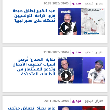
معرض فيديو
فيديو
2026/08/05 10:33
عبد الكبير يُطلق صيحة
فزع: 'كرامة التونسيين
تُنتهك على معبر ليبيا'
معرض فيديو
فيديو
2026/08/04 11:04
نقابة 'الستاغ' تُوضح
أسباب 'تخفيف الأحمال'
وتدعو للاستثمار في
الطاقات المتجدّدة
معرض فيديو
فيديو
2026/08/04 09:11
عامر بحبة: انخفاض مرتقب