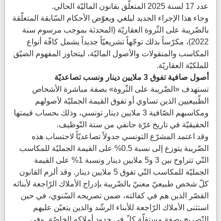
عدد 17 لسنة 2025 المتعلّق بقانون الماليّة الحالي.
وجاء هذا الإجراء الجديد ليلغي ويعوّض الأحكام السّابقة المتعلّقة
بالضّريبة على الثّروة العقاريّة (المحدثة بموجب مرسوم سنة
2022)، مكرّساً بذلك توجّهاً تشريعيّاً جديداً يشمل كافّة أنواع
المكاسب والمنقولات والأصول الماليّة، ليتجاوز المفهوم الضيّق
للملكيّة العقاريّة.
أصول صافية تفوق 3 ملايين دينار ونسب تصاعديّة
تستهدف «الضّريبة على الثّروة» بصفة مباشرة الأشخاص
الطّبيعيين الذين تساوي أو تفوق القيمة الجمليّة لأصولهم
ومكاسبهم الصّافية 3 ملايين دينار تونسي، وذلك بحساب قيمتها
الحقيقيّة في تاريخ غرّة جانفي من سنة التّوظيف.
وقد اعتمد المشرّع التونسي جدولاً تصاعديّاً لاحتساب هذه
الضّريبة يتوزع إلى نسبة 0.5% على القيمة الجمليّة للمكاسب
التّي تتراوح بين 3 و5 ملايين دينار ونسبة 1% على القيمة
الجمليّة للمكاسب التّي تفوق 5 ملايين دينار. وقد ألزم القانون
كلّ شخص طبيعيّ معنيّ بالضّريبة بإدراج الأملاك الرّاجعة لأبنائه
القصّر الذين هم في كفالته، ضمن تصريحه السّنوي، في حين
استثنى الأملاك الرّاجعة للأبناء الرشّد والذين يتعيّن عليهم
التّصريح بصفة مستقلّة كلّ في حدود أملاكه الخاصّة. وفي