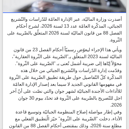
أصدرت وزارة الماليّة، عبر الإدارة العامّة للدّراسات والتّشريع
الجبائي، المذكّرة العامّة عدد 13 لسنة 2026، لشرح أحكام
الفصل 88 من قانون الماليّة لسنة 2026 المتعلّق بالضّريبة على
الثّروة.
ويأتي هذا الإجراء ليعوّض رسميّاً أحكام الفصل 23 من قانون
الماليّة لسنة 2023 المتعلّق بـ"الضّريبة على الثّروة العقارية"،
محوّلاً إيّاها إلى ضريبة أشمل تُعنى بـ "الضّريبة على الثّروة".
وقدّمت إدارة الدّراسات والتّشريع الجبائي من خلال هذه
المذكّرة كلّ التّفاصيل حول طريقة تطبيق الضّريبة على الثّروة
في مفهومها القانوني الجديد لا سيما بعد إصدار الإدارة العامّة
للاأداءات الأجندة الجبائيّة لشهر جوان والتي نصّت على أنّ آخر
اجل للتّصريح بالضّريبة على الثّروة قد تحدّد بيوم 30 جوان
2026.
وفي إطار مواصلة إصلاح المنظومة الجبائيّة وتوسيع قاعدة
الأداء، دخلت "الضّريبة على الثّروة" حيّز الّتطبيق الفعلي مع
مطلع سنة 2026، وذلك بمقتضى أحكام الفصل 88 من القانون