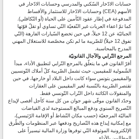
حسابات الادّخار السّكني والمدرسي وحسابات الادّخار في
الأسهم (CEA) وحسابات الادّخار للاستثمار والأقساط
المدفوعة في إطار عقود التّأمين على الحياة (أو التّكافلي).
كما تمّ اعفاء العربات غير النّفعيّة التّي تساوي أو تقلّ قوّتها
الجبائيّة عن 12 خيلاً، في حين تخضع السّيارات الفارهة (التّي
تفوق 12 خيلاً) للضّريبة ما لم تكن مخصّصة للاستغلال المهني
المدرج بالمحاسبة.
المرجع التّرابي والآجال القانونيّة
أقرّ القانون في ما يتعلّق بالمرجع التّرابي لتطبيق الأداء، مبدأ
الشّمولية للمقيمين، حيث تشمل الضّريبة كلّ أملاك التّونسيين
والمقيمين بتونس سواء كانت داخل البلاد أو خارجها، في حين
تقتصر الضّريبة بالنّسبة لغير المقيمين على العقارات
والمنقولات الكائنة داخل التّراب التّونسي فقط.
وحدّد القانون موفّى شهر جوان من كل سنة كأجل أقصى لإيداع
التّصريح السنوي ودفع المبالغ المستوجبة لدى القباضات
الماليّة المرجعيّة (حسب مكان النّشاط أو الإقامة الرّئيسي)،
مع إمكانية إيداع هذه التّصاريح ودفعها عبر المنظومات والطّرق
الإلكترونية الموثوقة التّي توفرها وزارة المالية تيسيراً على
المطالبين بالأداء.