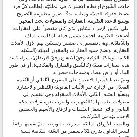
حالات الشّيوع أو نظام الاشتراك في الملكيّة، يُطالب كلّ فرد
بضبط حقوقه العينيّة ومناباته بدقّة ضمن مطبوعة التّصريح.
توسيع قاعدة الضّريبة: العقارات والمنقولات تحت المجهر
على عكس الإجراء السّابق الذي كان مقتصراً على العقارات،
أصبحت الضّريبة الجديدة تشمل جملة المكاسب المادّية
واللّامادّية، وهي تنقسم إلى صنفين رئيسيّين يهم الأوّل الأملاك
العقارية، وتضمّ جميع العقارات والحقوق العينيّة (الملكيّة
الكاملة وملكيّة الرّقبة وحقّ الانتفاع وحقّ الارتفاق)، سواء كانت
هذه العقارات مبنيّة (كالشّقق والمنازل والمكاتب)، أو في طور
البناء أو أراضٍ بيضاء ومساحات خضراء.
ويتمّ ضبط قيمتها بالاعتماد على التصريح التّلقائي أو التّقييم
المعدّل من الإدارة عبر الآلّيات القانونيّة (التّنظير والاختبار).
ويتعلّق الصّنف الثّاني بالأملاك المنقولة وهي تنقسم إلى
منقولات بطبيعتها (كالتّجهيزات والعربات) ومنقولات بحكم
القانون والتي تشمل السّندات والرّقاع والأسهم والحصص
الاجتماعيّة في الشّركات.
وبالنسبة للأوراق الماليّة المدرجة بالبورصة، يتمّ تقييمها وفقاً
لسعر التّداول بتاريخ 31 ديسمبر من السّنة السّابقة لسنة