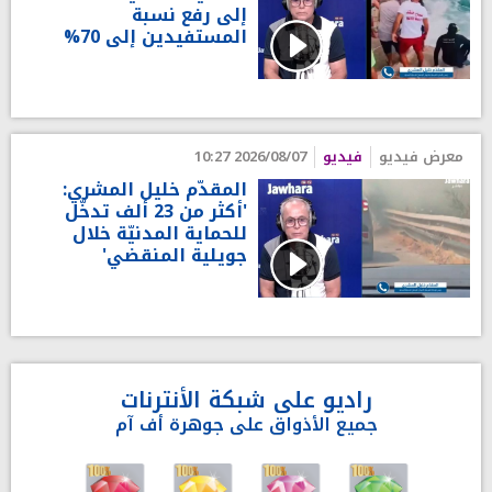
إلى رفع نسبة
المستفيدين إلى 70%
معرض فيديو
فيديو
2026/08/07 10:27
المقدّم خليل المشري:
'أكثر من 23 ألف تدخّل
للحماية المدنيّة خلال
جويلية المنقضي'
راديو على شبكة الأنترنات
جميع الأذواق على جوهرة أف آم