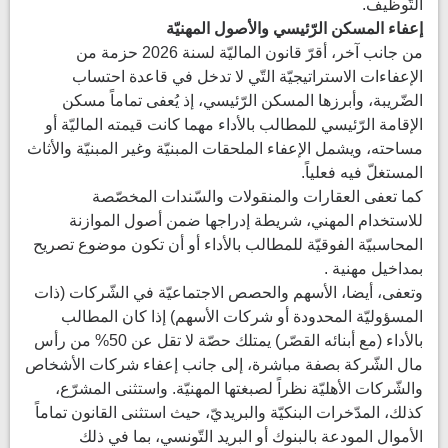
التّوظيف.
إعفاء المسكن الرّئيسي والأصول المهنيّة
من جانب آخر، أقرّ قانون الماليّة لسنة 2026 حزمة من
الإعفاءات الاستراتيجيّة التّي لا تدخل في قاعدة احتساب
الضّريبة، وأبرزها المسكن الرّئيسي، إذ يُعفى تماماً مسكن
الإقامة الرّئيسي للمطالب بالأداء مهما كانت قيمته الماليّة أو
مساحته، ويشمل الإعفاء الملحقات المبنيّة وغير المبنيّة والأثاث
المستغلّ فيه فعلياً.
كما تعفى العقارات والمنقولات والسّندات المخصّصة
للاستخدام المهني، شريطة إدراجها ضمن أصول الموازنة
المحاسبيّة الفوقيّة للمطالب بالأداء أو أن تكون موضوع تصريح
بمداخيل مهنية .
وتعفى، أيضا، الأسهم والحصص الاجتماعيّة في الشّركات (ذات
المسؤوليّة المحدودة أو شركات الأسهم) إذا كان المطالب
بالأداء (مع أبنائه القصّر) يمتلك حصّة لا تقل عن 50% من رأس
مال الشّركة بصفة مباشرة، إلى جانب إعفاء شركات الأشخاص
والشّركات الأهليّة نظراً لصبغتها المهنيّة. واستثنى المشرّع،
كذلك، المدّخرات البنكيّة والبريديّ، حيث استثنى القانون تماماً
الأموال المودعة بالبنوك أو البريد التّونسي، بما في ذلك