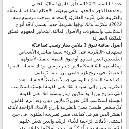
عدد 17 لسنة 2025 المتعلّق بقانون الماليّة الحالي.
وجاء هذا الإجراء الجديد ليلغي ويعوّض الأحكام السّابقة المتعلّقة
بالضّريبة على الثّروة العقاريّة (المحدثة بموجب مرسوم سنة
2022)، مكرّساً بذلك توجّهاً تشريعيّاً جديداً يشمل كافّة أنواع
المكاسب والمنقولات والأصول الماليّة، ليتجاوز المفهوم الضيّق
للملكيّة العقاريّة.
أصول صافية تفوق 3 ملايين دينار ونسب تصاعديّة
تستهدف «الضّريبة على الثّروة» بصفة مباشرة الأشخاص
الطّبيعيين الذين تساوي أو تفوق القيمة الجمليّة لأصولهم
ومكاسبهم الصّافية 3 ملايين دينار تونسي، وذلك بحساب قيمتها
الحقيقيّة في تاريخ غرّة جانفي من سنة التّوظيف.
وقد اعتمد المشرّع التونسي جدولاً تصاعديّاً لاحتساب هذه
الضّريبة يتوزع إلى نسبة 0.5% على القيمة الجمليّة للمكاسب
التّي تتراوح بين 3 و5 ملايين دينار ونسبة 1% على القيمة
الجمليّة للمكاسب التّي تفوق 5 ملايين دينار. وقد ألزم القانون
كلّ شخص طبيعيّ معنيّ بالضّريبة بإدراج الأملاك الرّاجعة لأبنائه
القصّر الذين هم في كفالته، ضمن تصريحه السّنوي، في حين
استثنى الأملاك الرّاجعة للأبناء الرشّد والذين يتعيّن عليهم
التّصريح بصفة مستقلّة كلّ في حدود أملاكه الخاصّة. وفي