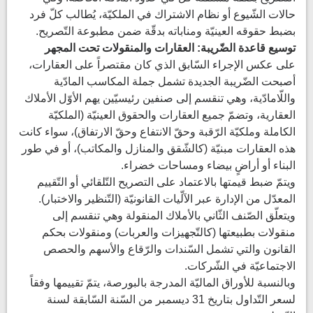
حالات الشّيوع أو نظام الاشتراك في الملكيّة، يُطالب كلّ فرد
بضبط حقوقه العينيّة ومناباته بدقّة ضمن مطبوعة التّصريح.
توسيع قاعدة الضّريبة: العقارات والمنقولات تحت المجهر
على عكس الإجراء السّابق الذي كان مقتصراً على العقارات،
أصبحت الضّريبة الجديدة تشمل جملة المكاسب المادّية
واللّامادّية، وهي تنقسم إلى صنفين رئيسيّين يهم الأوّل الأملاك
العقارية، وتضمّ جميع العقارات والحقوق العينيّة (الملكيّة
الكاملة وملكيّة الرّقبة وحقّ الانتفاع وحقّ الارتفاق)، سواء كانت
هذه العقارات مبنيّة (كالشّقق والمنازل والمكاتب)، أو في طور
البناء أو أراضٍ بيضاء ومساحات خضراء.
ويتمّ ضبط قيمتها بالاعتماد على التصريح التّلقائي أو التّقييم
المعدّل من الإدارة عبر الآلّيات القانونيّة (التّنظير والاختبار).
ويتعلّق الصّنف الثّاني بالأملاك المنقولة وهي تنقسم إلى
منقولات بطبيعتها (كالتّجهيزات والعربات) ومنقولات بحكم
القانون والتي تشمل السّندات والرّقاع والأسهم والحصص
الاجتماعيّة في الشّركات.
وبالنسبة للأوراق الماليّة المدرجة بالبورصة، يتمّ تقييمها وفقاً
لسعر التّداول بتاريخ 31 ديسمبر من السّنة السّابقة لسنة