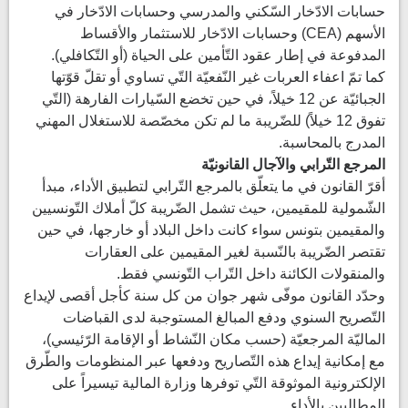
حسابات الادّخار السّكني والمدرسي وحسابات الادّخار في
الأسهم (CEA) وحسابات الادّخار للاستثمار والأقساط
المدفوعة في إطار عقود التّأمين على الحياة (أو التّكافلي).
كما تمّ اعفاء العربات غير النّفعيّة التّي تساوي أو تقلّ قوّتها
الجبائيّة عن 12 خيلاً، في حين تخضع السّيارات الفارهة (التّي
تفوق 12 خيلاً) للضّريبة ما لم تكن مخصّصة للاستغلال المهني
المدرج بالمحاسبة.
المرجع التّرابي والآجال القانونيّة
أقرّ القانون في ما يتعلّق بالمرجع التّرابي لتطبيق الأداء، مبدأ
الشّمولية للمقيمين، حيث تشمل الضّريبة كلّ أملاك التّونسيين
والمقيمين بتونس سواء كانت داخل البلاد أو خارجها، في حين
تقتصر الضّريبة بالنّسبة لغير المقيمين على العقارات
والمنقولات الكائنة داخل التّراب التّونسي فقط.
وحدّد القانون موفّى شهر جوان من كل سنة كأجل أقصى لإيداع
التّصريح السنوي ودفع المبالغ المستوجبة لدى القباضات
الماليّة المرجعيّة (حسب مكان النّشاط أو الإقامة الرّئيسي)،
مع إمكانية إيداع هذه التّصاريح ودفعها عبر المنظومات والطّرق
الإلكترونية الموثوقة التّي توفرها وزارة المالية تيسيراً على
المطالبين بالأداء.