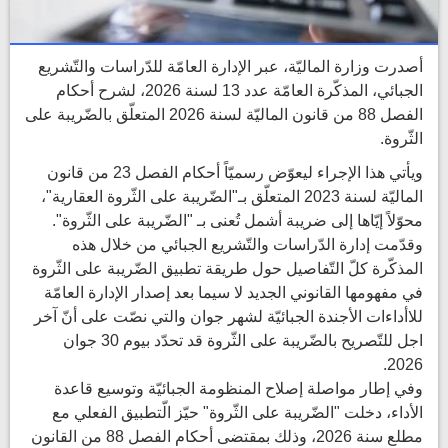
أصدرت وزارة الماليّة، عبر الإدارة العامّة للدّراسات والتّشريع
الجبائي، المذكّرة العامّة عدد 13 لسنة 2026، لشرح أحكام
الفصل 88 من قانون الماليّة لسنة 2026 المتعلّق بالضّريبة على
الثّروة.
ويأتي هذا الإجراء ليعوّض رسميّاً أحكام الفصل 23 من قانون
الماليّة لسنة 2023 المتعلّق بـ"الضّريبة على الثّروة العقارية"،
محوّلاً إيّاها إلى ضريبة أشمل تُعنى بـ "الضّريبة على الثّروة".
وقدّمت إدارة الدّراسات والتّشريع الجبائي من خلال هذه
المذكّرة كلّ التّفاصيل حول طريقة تطبيق الضّريبة على الثّروة
في مفهومها القانوني الجديد لا سيما بعد إصدار الإدارة العامّة
للاأداءات الأجندة الجبائيّة لشهر جوان والتي نصّت على أنّ آخر
اجل للتّصريح بالضّريبة على الثّروة قد تحدّد بيوم 30 جوان
2026.
وفي إطار مواصلة إصلاح المنظومة الجبائيّة وتوسيع قاعدة
الأداء، دخلت "الضّريبة على الثّروة" حيّز الّتطبيق الفعلي مع
مطلع سنة 2026، وذلك بمقتضى أحكام الفصل 88 من القانون