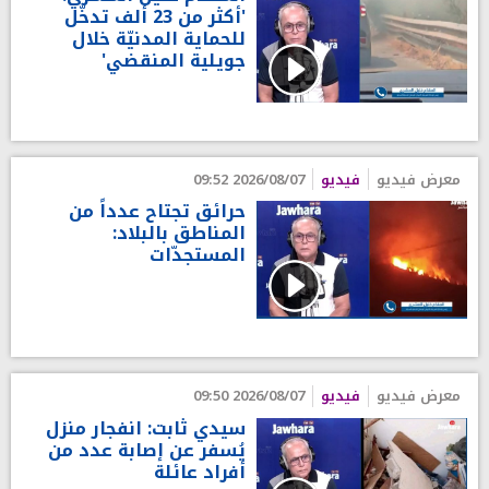
'أكثر من 23 ألف تدخّل
للحماية المدنيّة خلال
جويلية المنقضي'
معرض فيديو
فيديو
2026/08/07 09:52
حرائق تجتاح عدداً من
المناطق بالبلاد:
المستجدّات
معرض فيديو
فيديو
2026/08/07 09:50
سيدي ثابت: انفجار منزل
يُسفر عن إصابة عدد من
أفراد عائلة