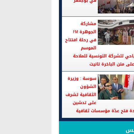
في بوجعفر
مشاركة
الجوهرة FM
في رحلة افتتاح
الموسم
احي للشركة التونسية للملاحة
سوسة : وزيرة
الشؤون
الثقافية تشرف
على تدشين
دة فتح عدّة مؤسسات ثقافية
قس