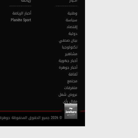
أخبار
رياضة
وطنية
أخبار الرياضة
سياسة
Planète Sport
إقتصاد
دولية
بيان صحفي
تكنولوجيا
مشاهير
أخبار جهوية
أخبار جوهرة
ثقافة
مجتمع
متفرقات
عروض شغل
مقال رأي
© 2026 جميع الحقوق المحفوظة جوهرة أف آم تونس |