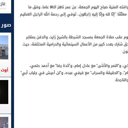
غاز
غيّب الموت الفنان المصري، سيد صادق، الذي وافته المنية صباح اليوم الجمعة، عن عمر ناهز الـ80 عاما، وفق ما
ًا: "إنّا لله وإنّا إليهِ رَاجعُون.. توفي إلى رحمة الله الراجل العظيم
صور
ليوم عقب صلاة الجمعة بمسجد الشرطة بالشيخ زايد، والدفن بمقابر
ق شارك بعدد كبير من الأعمال السينمائية والدرامية المختلفة، حيث
ون.
كي، و"النمر والأنثى" مع عادل إمام، و"كدة رضا" مع أحمد حلمي،
أوت 2026
م"، و"الحقيقة والسراب" مع فيفي عبده، و"لن أعيش في جلباب أبي"
لناجحة.