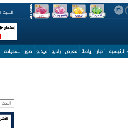
السبت 8 أوت 2026 05:05:14
إستماع
R
الرئيسية
أخبار
رياضة
معرض
راديو
فيديو
صور
تسجيلات
الأكثر