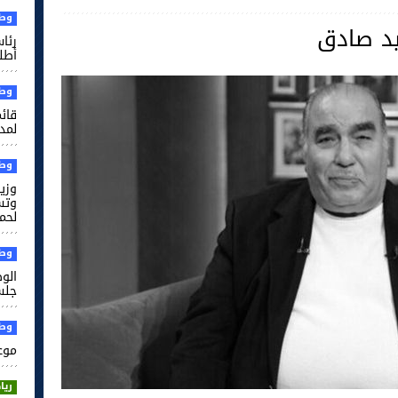
وطن
يد صادق
رئا
أطل
وطن
قائم
لمدر
وطن
وزير
وتس
لحم
وطن
الو
جلس
وطن
موعد
ريا