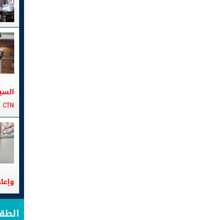
السي
CTN على متن الباخرة تانيت
وإعا
الط