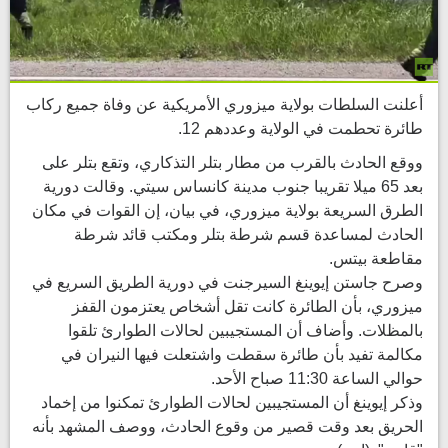
أعلنت السلطات بولاية ميزوري الأمريكية عن وفاة جميع ركاب
طائرة تحطمت في الولاية وعددهم 12.
ووقع الحادث بالقرب من مطار بتلر التذكاري، وتقع بتلر على
بعد 65 ميلا تقريبا جنوب مدينة كانساس سيتي. وقالت دورية
الطرق السريعة بولاية ميزوري، في بيان، إن القوات في مكان
الحادث لمساعدة قسم شرطة بتلر ومكتب قائد شرطة
مقاطعة بيتس.
وصرح جاستن إيوينغ السيرجنت في دورية الطريق السريع في
ميزوري، بأن الطائرة كانت تقل أشخاص يعتزمون القفز
بالمظلات. وأضاف أن المستجيبين لحالات الطوارئ تلقوا
مكالمة تفيد بأن طائرة سقطت واشتعلت فيها النيران في
حوالي الساعة 11:30 صباح الأحد.
وذكر إيوينغ أن المستجيبين لحالات الطوارئ تمكنوا من إخماد
الحريق بعد وقت قصير من وقوع الحادث، ووصف المشهد بأنه