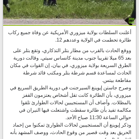
أعلنت السلطات بولاية ميزوري الأمريكية عن وفاة جميع ركاب
طائرة تحطمت في الولاية وعددهم 12.
ووقع الحادث بالقرب من مطار بتلر التذكاري، وتقع بتلر على
بعد 65 ميلا تقريبا جنوب مدينة كانساس سيتي. وقالت دورية
الطرق السريعة بولاية ميزوري، في بيان، إن القوات في مكان
الحادث لمساعدة قسم شرطة بتلر ومكتب قائد شرطة
مقاطعة بيتس.
وصرح جاستن إيوينغ السيرجنت في دورية الطريق السريع في
ميزوري، بأن الطائرة كانت تقل أشخاص يعتزمون القفز
بالمظلات. وأضاف أن المستجيبين لحالات الطوارئ تلقوا
مكالمة تفيد بأن طائرة سقطت واشتعلت فيها النيران في
حوالي الساعة 11:30 صباح الأحد.
وذكر إيوينغ أن المستجيبين لحالات الطوارئ تمكنوا من إخماد
الحريق بعد وقت قصير من وقوع الحادث، ووصف المشهد بأنه