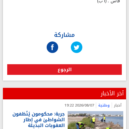
"قاس". (ا ب)
مشاركة
الرجوع
آخر الأخبار
أخبار
وطنية
2026/08/07 19:22
جربة: محكومون يُنّظفون
الشواطئ في إطار
العقوبات البديلة