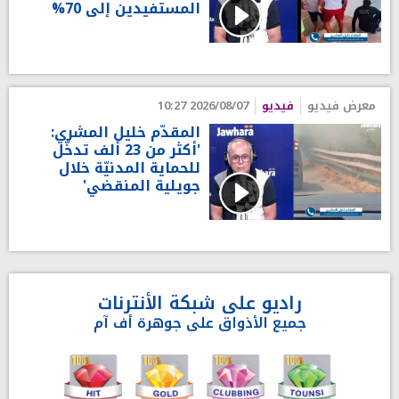
المستفيدين إلى 70%
معرض فيديو
فيديو
2026/08/07 10:27
المقدّم خليل المشري:
'أكثر من 23 ألف تدخّل
للحماية المدنيّة خلال
جويلية المنقضي'
راديو على شبكة الأنترنات
جميع الأذواق على جوهرة أف آم