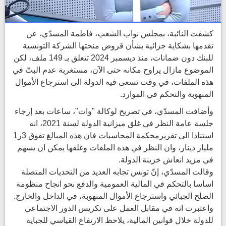
كشفت النائبة، بمجلس نواب الشعب، فاطمة المسدّي، عن
تقدمها بشكاية جزائية بشأن قروض منحتها الشركة التونسية
للبنك دون ضمانات، منذ ديسمبر 2024 تتعلق بـ 149 ملف، لكن
الموضوع مازال يراوح مكانه حتى الآن، مستغربة عدم البتّ في
هذه الملفات، في وقت تسعى فيه الدولة الى استرجاع الأموال
المنهوبة والتحكم في الموارد.
وأضافت المسدّي، في تصريح لوكالة "وات"، ساعات بعد إرجاء
جلسة عامة النظر في غلق ميزانية الدولة لسنة 2021، انه
استنادا الى تقريرمحكمة المحاسبات فان هذه المبالغ تفوق 3ر1
مليار دينار، وان النظر في هذه الملفات وغلقها يمكن ان يسهم
في مزيد انعاش خزينة الدولة.
وقالت المسدّي، إنّ تونس تجابه العديد من التحديات المتصلة
اساسا بالتحكم في المالية العمومية والدفع نحو انجاح منظومة
الصلح الجبائي واسترجاع الأموال المنهوبة، في الداخل والخارج.
واعتبرت انه في مقابل العمل على تكريس الدور الاجتماعي
للدولة خلال قوانين المالية، يلاحظ الارتفاع القياسي للجباية