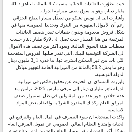
حيث تطوّرت العائدات الجبائية بنسبة 9.7 بالمائة، لتناهز 41.7
مليار دينار، وهو ما يفوق نصف ميزانية الدولة.
وأشارت الى ان تونس تشكو من تعطّل مسار الصلح الجزائي
رغم أن الأموال المنهوبة من البنوك وتحديدا العمومية منها في
شكل قروض معدومة وبدون ضمانات تقدر بنصف العائدات
المرتقبة من هذا المسار حيث تصل الى 9ر6 مليار دينار حسب
معطيات هيئة السوق المالية. ويعود اكثر من نصف هذه الاموال
الى الشركة التونسية للبنك، التي تقدر صلبها القروض المتفحمة
التّي بات من غير الممكن استرجاعها، ما قدره 1ر3 مليون دينار
وهو ما يمثل 58.2 بالمائة من الميزانية العامة لتجهيز هياكل
الدولة التونسية.
وابرزت المسدّي ان الحديث عن تحقيق فائض في ميزانية
الدولة ناهز ملياري دينار إلى موفى مارس 2025، تزامن مع
عدم خلاص اجور عدد من المقاولين في ظل استمرار ضعف
المرفق العام وكذلك المقدرة الشرائية وافتقاد بعض المواد
الاساسية
واكدت المتحدثة ان سوء التصرف في المال العام والترفيع في
الجباية وامتناع النظام المالي العمومي عن تمويل المرفق العام
يشكل أكبر التحديات في مسار البناء والتشييد الذي يحتاج ثورة