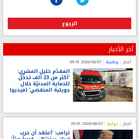
الرجوع
آخر الأخبار
أخبار
وطنية
2026/08/07 09:41
المقدّم خليل المشري:
'أكثر من 23 ألف تدخّل
للحماية المدنيّة خلال
جويلية المنقضي' (فيديو)
أخبار
دولية
2026/08/07 09:01
ترامب: 'أعتقد أن حرب
إيران ستنتهي قريباً جدّاً'