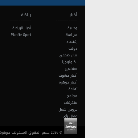
أخبار
رياضة
وطنية
أخبار الرياضة
سياسة
Planète Sport
إقتصاد
دولية
بيان صحفي
تكنولوجيا
مشاهير
أخبار جهوية
أخبار جوهرة
ثقافة
مجتمع
متفرقات
عروض شغل
مقال رأي
© 2026 جميع الحقوق المحفوظة جوهرة أف آم تونس |