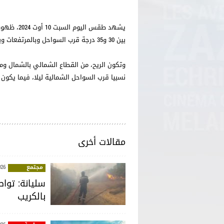
يشهد طقس 
بين 30 و35 درجة قرب السواحل وبالمرتفعات وبين 36 و42 درجة ببقية المناطق مع ظهور الشهيلي.
وتكون الريح، من القطاع الشمالي بالشمال و
نسبيا قرب السواحل الشمالية ليلا، فيما يكون
مقالات أخرى
مجتمع
026
سليانة: توا
بالكريب