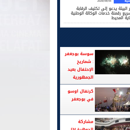
ية
2026/08/05
 البيئة يدعو إلى تكثيف الرقابة
ريع رقمنة خدمات الوكالة الوطنية
اية المحيط
سوسة بوجعفر
: شماريخ
الإحتفال بعيد
الجمهورية
كرنفال اوسو
في بوجعفر
مشاركة
الجوهرة FM