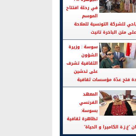
في رحلة افتتاح
الموسم
احي للشركة التونسية للملاحة
سوسة : وزيرة
الشؤون
الثقافية تشرف
على تدشين
دة فتح عدّة مؤسسات ثقافية
المعهد
الفرنسي
بسوسة:
تظاهرة ثقافية
ن "غ.ز.ة الكاميرا و الحياة"