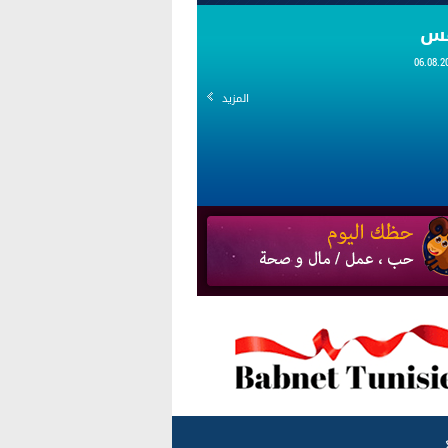
قس
المزيد