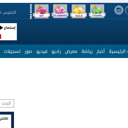
الخميس 6 أوت 2026 21:02:16
إستماع
R
الرئيسية
أخبار
رياضة
معرض
راديو
فيديو
صور
تسجيلات
الأكثر