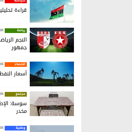
سياسة
026
قراءة تحليل
رياضة
026
النجم الريا
جمهور
اقتصاد
026
أسعار النفط 
مجتمع
026
مخدر
وطنية
026