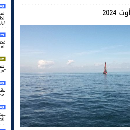
وطن
الم
غيني
وطن
فحو
الم
مجت
اضط
تميم
وطن
قائم
لمدر
وطن
عبد 
التو