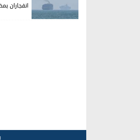
انفجاران بم
ا