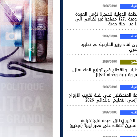
ية
2026/08/04
نظمة الدولية للهجرة تؤمن العودة
الطوعية لـ127 مهاجرا غير نظامي الى
ا عبر رحلة جوية
ية
2026/08/04
ى لقاء وزير الخارجية مع نظيره
صري
مع
2026/08/04
راب وانقطاع في توزيع الماء بمنزل
 وقليبية وحمام الغزاز
ية
2026/08/06
ة المتحصّلين على نقلة تقريب الأزواج
ّسي التعليم الابتدائي 2026
ية
2026/08/05
الكبير يُطلق صيحة فزع: 'كرامة
نسيين تُنتهك على معبر ليبيا' (فيديو)