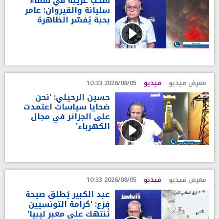
سحب غريبة في سماء
سليانة والقيروان: عامر
بحبة يُفسّر الظاهرة
معرض فيديو
فيديو
2026/08/05 10:33
حسين الرحيلي: 'نحن
ضحايا سياسات اعتمدت
على الجزائر في مجال
الكهرباء'
معرض فيديو
فيديو
2026/08/05 10:33
عبد الكبير يُطلق صيحة
فزع: 'كرامة التونسيين
تُنتهك على معبر ليبيا'