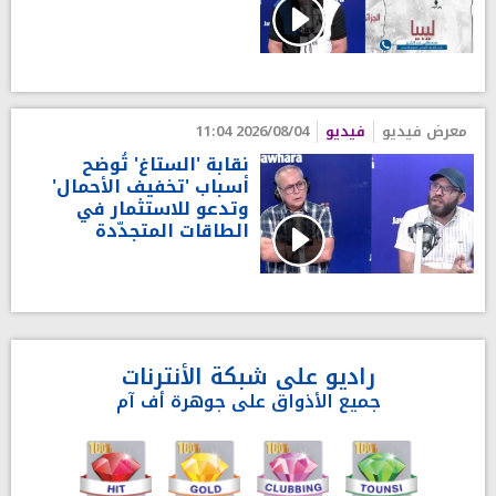
معرض فيديو
فيديو
2026/08/04 11:04
نقابة 'الستاغ' تُوضح
أسباب 'تخفيف الأحمال'
وتدعو للاستثمار في
الطاقات المتجدّدة
راديو على شبكة الأنترنات
جميع الأذواق على جوهرة أف آم