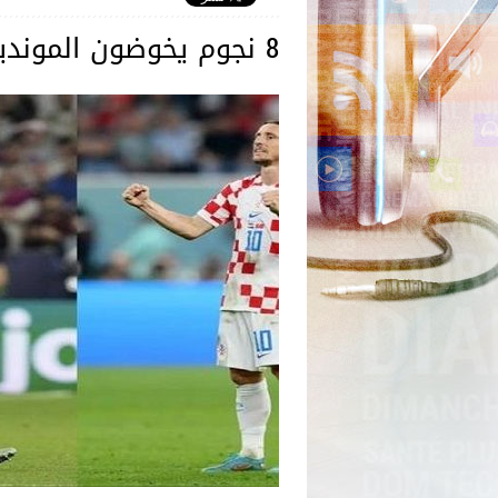
8 نجوم يخوضون المونديال في سن الـ40