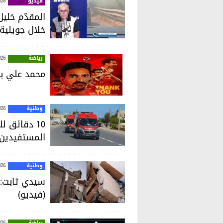
فيديو
026
خلال جويلية
رياضة
026
محمد علي بن
وطنية
026
10 دقائق 
المستفيدين إلى 70%
وطنية
026
سيدي ثابت: ا
(فيديو)
رياضة
026