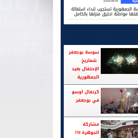
ية
2026/08/06
سة الجمهورية تستجيب لنداء استغاثة
قتها مواطنة احترق منزلها بالكامل
سوسة بوجعفر
: شماريخ
الإحتفال بعيد
الجمهورية
كرنفال اوسو
في بوجعفر
مشاركة
الجوهرة FM