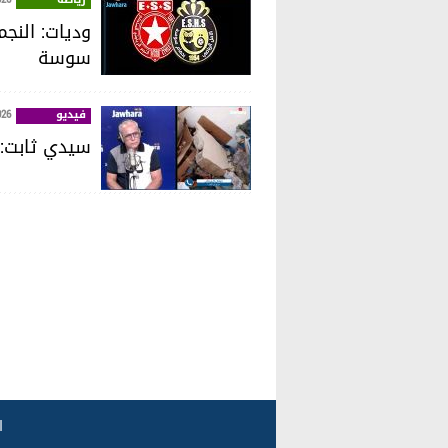
وديات: النجم
سوسة
فيديو
026
سيدي ثابت: ا
ا