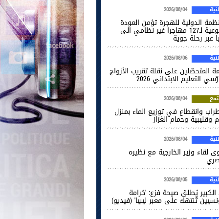
ية
2026/08/04
نظمة الدولية للهجرة تؤمن العودة
الطوعية لـ127 مهاجرا غير نظامي الى
ا عبر رحلة جوية
ية
2026/08/06
ة المتحصّلين على نقلة تقريب الأزواج
ّسي التعليم الابتدائي 2026
مع
2026/08/04
راب وانقطاع في توزيع الماء بمنزل
 وقليبية وحمام الغزاز
ية
2026/08/04
ى لقاء وزير الخارجية مع نظيره
صري
ية
2026/08/05
الكبير يُطلق صيحة فزع: 'كرامة
نسيين تُنتهك على معبر ليبيا' (فيديو)