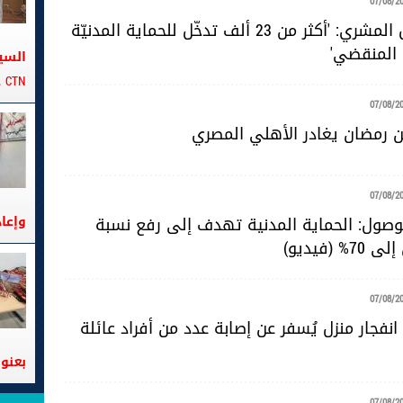
07/08/2
المقدّم خليل المشري: 'أكثر من 23 ألف تدخّل للحماية المدنيّة
 المنقضي'
السي
CTN على متن الباخرة تانيت
07/08/2
 رمضان يغادر الأهلي المصري
07/08/2
للوصول: الحماية المدنية تهدف إلى رفع نسبة
وإعا
 (فيديو)
07/08/2
نفجار منزل يُسفر عن إصابة عدد من أفراد عائلة
بعنوا
07/08/2