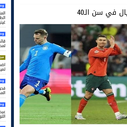
وطن
الم
غيني
وطن
قائم
لمدر
مجت
اضط
تميم
وطن
فحو
الم
وطن
عبد 
التو