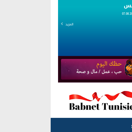
قس
المزيد