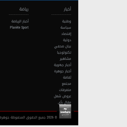
أخبار
رياضة
وطنية
أخبار الرياضة
سياسة
Planète Sport
إقتصاد
دولية
بيان صحفي
تكنولوجيا
مشاهير
أخبار جهوية
أخبار جوهرة
ثقافة
مجتمع
متفرقات
عروض شغل
مقال رأي
© 2026 جميع الحقوق المحفوظة جوهرة أف آم تونس |