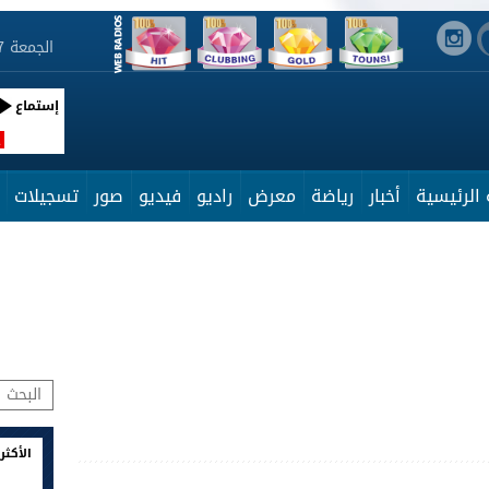
الجمعة 7 أوت 2026 11:41:39
إستماع
R
الرئيسية
أخبار
رياضة
معرض
راديو
فيديو
صور
تسجيلات
الأكثر