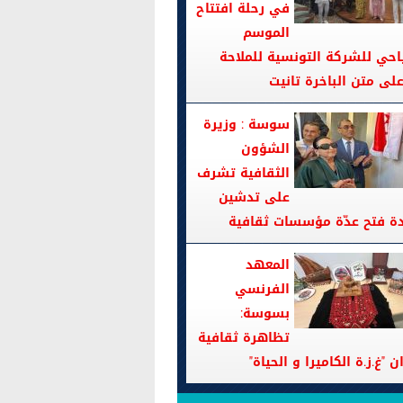
في رحلة افتتاح
الموسم
احي للشركة التونسية للملاحة
سوسة : وزيرة
الشؤون
الثقافية تشرف
على تدشين
دة فتح عدّة مؤسسات ثقافية
المعهد
الفرنسي
بسوسة:
تظاهرة ثقافية
ن "غ.ز.ة الكاميرا و الحياة"