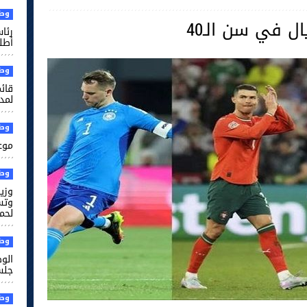
وطن
رئا
أطل
وطن
قائم
لمدر
وطن
موعد
وطن
وزير
وتس
لحم
وطن
الو
جلس
وطن