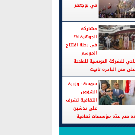
في بوجعفر
مشاركة
الجوهرة FM
في رحلة افتتاح
الموسم
احي للشركة التونسية للملاحة
سوسة : وزيرة
الشؤون
الثقافية تشرف
على تدشين
دة فتح عدّة مؤسسات ثقافية