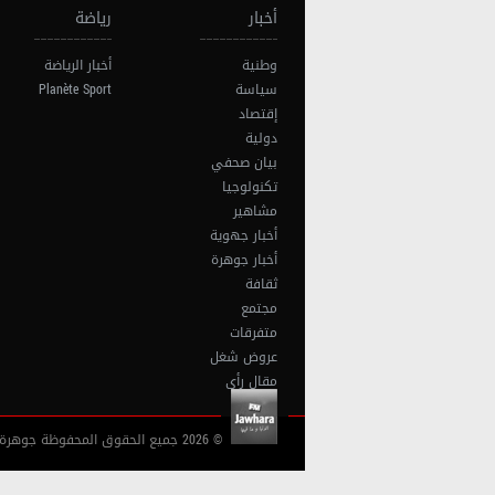
أخبار
رياضة
وطنية
أخبار الرياضة
سياسة
Planète Sport
إقتصاد
دولية
بيان صحفي
تكنولوجيا
مشاهير
أخبار جهوية
أخبار جوهرة
ثقافة
مجتمع
متفرقات
عروض شغل
مقال رأي
© 2026 جميع الحقوق المحفوظة جوهرة أف آم تونس |