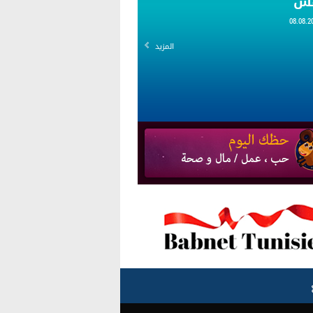
قس
المزيد