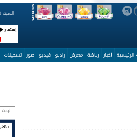
السبت 8 أوت 2026 12:45:55
إستماع
R
الرئيسية
أخبار
رياضة
معرض
راديو
فيديو
صور
تسجيلات
الأكثر