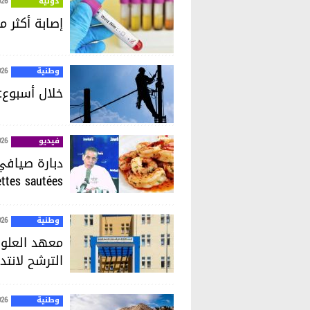
دولية
026
إصابة أكثر من 240 شخصا في أوروبا بفيروس حمى غ
وطنية
026
خلال أسبوع: 18294 عملية تدخّل لإعادة الكهرباء في ت
فيديو
026
ettes sautées
وطنية
026
معهد العلوم
الترشح لانتد
وطنية
026