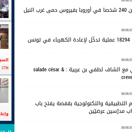
08/08/2
رب النيل
08/08/2
ونس
السي
08/08/2
CTN على متن الباخرة تانيت
دبارة صيافي مع الشاف لطفي بن عربية : salade césar &
crev
08/08/2
 التطبيقية والتكنولوجية بقفصة يفتح باب
اب مدرّسين عرضيّين
وإعا
08/08/2