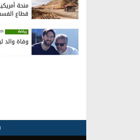
قطاع الفسف
رياضة
026
وفاة والد ل
ا