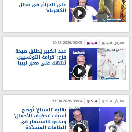
على الجزائر في مجال
الكهرباء'
معرض فيديو
فيديو
2026/08/05 10:33
عبد الكبير يُطلق صيحة
فزع: 'كرامة التونسيين
تُنتهك على معبر ليبيا'
معرض فيديو
فيديو
2026/08/04 11:04
نقابة 'الستاغ' تُوضح
أسباب 'تخفيف الأحمال'
وتدعو للاستثمار في
الطاقات المتجدّدة