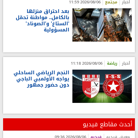
أخبار
مجتمع
2026/08/06 11:59
بعد احتراق منزلها
بالكامل.. مواطنة تحمّل
'الستاغ' و'الصوناد'
المسؤولية
أخبار
رياضة
2026/08/06 11:18
النجم الرياضي الساحلي
يواجه الأولمبي الباجي
دون حضور جمهور
أحدث مقاطع فيديو
معرض فيديو
فيديو
2026/08/06 09:36