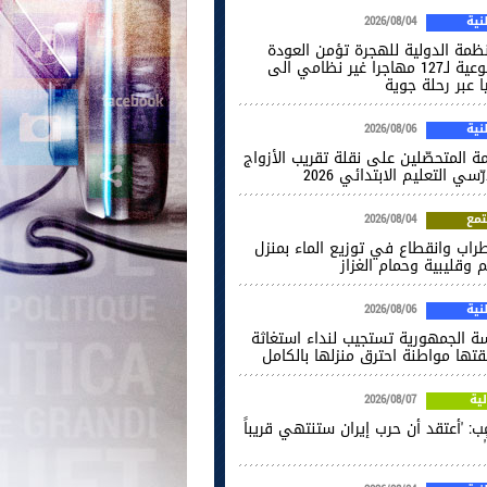
ية
2026/08/04
نظمة الدولية للهجرة تؤمن العودة
الطوعية لـ127 مهاجرا غير نظامي الى
ا عبر رحلة جوية
ية
2026/08/06
ة المتحصّلين على نقلة تقريب الأزواج
ّسي التعليم الابتدائي 2026
مع
2026/08/04
راب وانقطاع في توزيع الماء بمنزل
 وقليبية وحمام الغزاز
ية
2026/08/06
سة الجمهورية تستجيب لنداء استغاثة
قتها مواطنة احترق منزلها بالكامل
ية
2026/08/07
ب: 'أعتقد أن حرب إيران ستنتهي قريباً