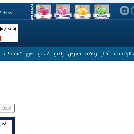
الجمعة 7 أوت 2026 19:25:02
إستماع
R
الرئيسية
أخبار
رياضة
معرض
راديو
فيديو
صور
تسجيلات
الأكثر