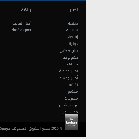
أخبار
رياضة
وطنية
أخبار الرياضة
سياسة
Planète Sport
إقتصاد
دولية
بيان صحفي
تكنولوجيا
مشاهير
أخبار جهوية
أخبار جوهرة
ثقافة
مجتمع
متفرقات
عروض شغل
مقال رأي
© 2026 جميع الحقوق المحفوظة جوهرة أف آم تونس |