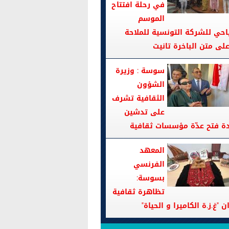
في رحلة افتتاح
الموسم
احي للشركة التونسية للملاحة
سوسة : وزيرة
الشؤون
الثقافية تشرف
على تدشين
دة فتح عدّة مؤسسات ثقافية
المعهد
الفرنسي
بسوسة:
تظاهرة ثقافية
ن "غ.ز.ة الكاميرا و الحياة"