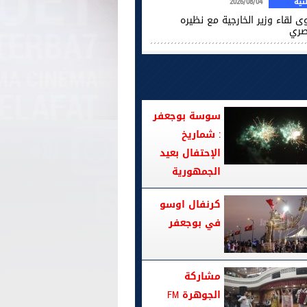
ية
2026/08/04
ى لقاء وزير الخارجية مع نظيره
صري
سوسة بوجعفر
: شماريخ
الإحتفال بعيد
الجمهورية
كرنفال اوسو
في بوجعفر
مشاركة
الجوهرة FM