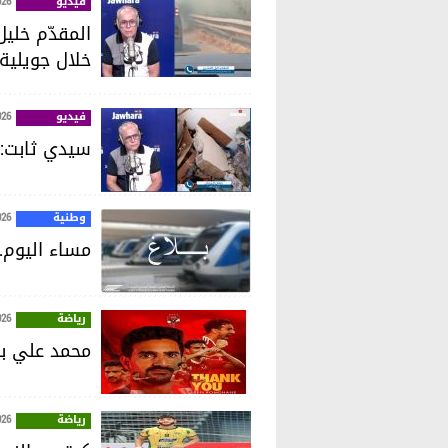
فيديو
026
خلال جويلية
فيديو
026
سيدي ثابت: ا
وطنية
026
مساء اليوم.
رياضة
026
محمد علي بن
رياضة
026