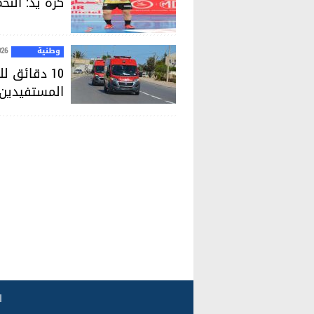
كرة يد: الن
وطنية
026
10 دقائق 
المستفيدين إلى 70%
ا