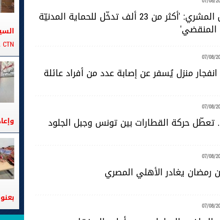
07/08/2
المقدّم خليل المشري: 'أكثر من 23 ألف تدخّل للحماية المدنيّة
 المنقضي'
السي
CTN على متن الباخرة تانيت
07/08/2
نفجار منزل يُسفر عن إصابة عدد من أفراد عائلة
07/08/2
. تعطّل حركة القطارات بين تونس وجبل الجلود
وإعا
07/08/2
 رمضان يغادر الأهلي المصري
بعنوا
07/08/2