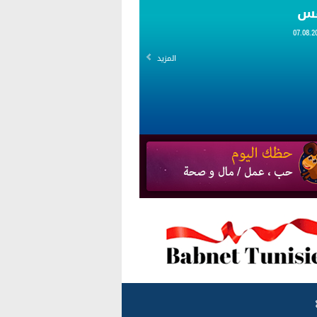
قس
المزيد