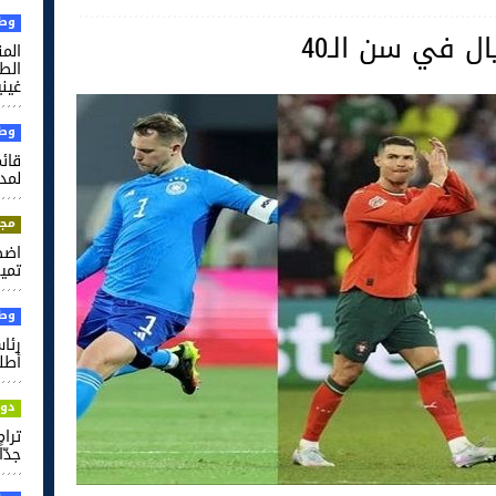
وطن
الم
غيني
وطن
قائم
لمدر
مجت
اضط
تميم
وطن
رئا
أطل
دول
ترام
جدّاً'