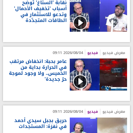
نقابة 'الستاغ' تُوضح
أسباب 'تخفيف الأحمال'
وتدعو للاستثمار في
الطاقات المتجدّدة
معرض فيديو
فيديو
2026/08/04 09:11
عامر بحبة: انخفاض مرتقب
في الحرارة بداية من
الخميس.. ولا وجود لموجة
حرّ جديدة'
معرض فيديو
فيديو
2026/08/04 09:11
حريق بجبل سيدي أحمد
في نفزة: المستجدات