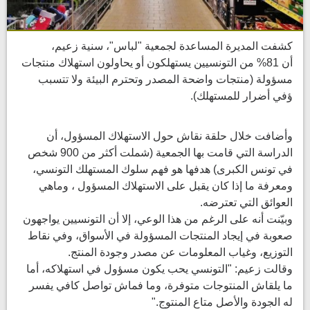
كشفت المديرة المساعدة لجمعية "لباس"،
سنية زعيم،
أن 81% من التونسيين يستهلكون أو يحاولون استهلاك منتجات
مسؤولة (منتجات واضحة المصدر وتحترم البيئة ولا تتسبب
ؤفي أضرار للمستهلك).
وأضافت خلال حلقة نقاش حول الاستهلاك المسؤول، أن
الدراسة التي قامت بها الجمعية (شملت أكثر من 900 شخص
في تونس الكبرى) هدفها هو فهم سلوك المستهلك التونسي،
ومعرفة ما إذا كان يقبل على الاستهلاك المسؤول ، وماهي
العوائق التي تعترضه.
وبيّنت أنه على الرغم من هذا الوعي، إلا أن التونسيين يواجهون
صعوبة في إيجاد المنتجات المسؤولة في الأسواق، وفي نقاط
التوزيع، وغياب المعلومات عن مصدر وجودة المنتج.
وقالت زعيم: "التونسي يحب يكون مسؤول في استهلاكه، أما
ما يلقاش المنتوجات متوفرة، وما فماش تواصل كافي يفسر
له الجودة والأصل متاع المنتوج."