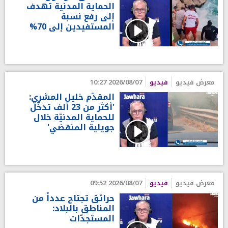
الحماية المدنية تهدف
إلى رفع نسبة
المستفيدين إلى 70%
معرض فيديو
فيديو
2026/08/07 10:27
المقدّم خليل المشري:
'أكثر من 23 ألف تدخّل
للحماية المدنيّة خلال
جويلية المنقضي'
معرض فيديو
فيديو
2026/08/07 09:52
حرائق تجتاح عدداً من
المناطق بالبلاد:
المستجدّات