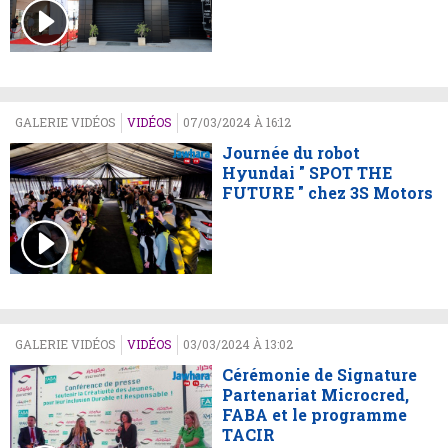
GALERIE VIDÉOS
VIDÉOS
07/03/2024 À 16:12
Journée du robot
Hyundai " SPOT THE
FUTURE " chez 3S Motors
GALERIE VIDÉOS
VIDÉOS
03/03/2024 À 13:02
Cérémonie de Signature
Partenariat Microcred,
FABA et le programme
TACIR