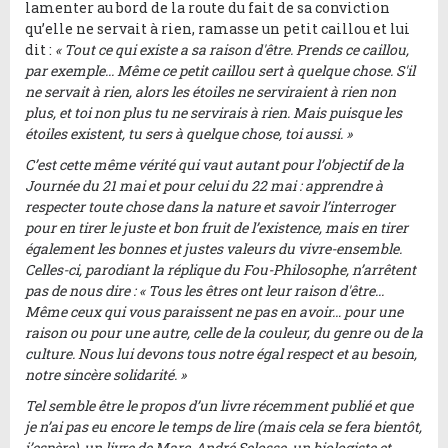
lamenter au bord de la route du fait de sa conviction
qu’elle ne servait à rien, ramasse un petit caillou et lui
dit :
«
Tout ce qui existe a sa raison d'être. Prends ce caillou,
par exemple... Même ce petit caillou sert à quelque chose. S'il
ne servait à rien, alors les étoiles ne serviraient à rien non
plus, et toi non plus tu ne servirais à rien. Mais puisque les
étoiles existent, tu sers à quelque chose, toi aussi. »
C’est cette même vérité qui vaut autant pour l’objectif de la
Journée du 21 mai et pour celui du 22 mai : apprendre à
respecter toute chose dans la nature et savoir l’interroger
pour en tirer le juste et bon fruit de l’existence, mais en tirer
également les bonnes et justes valeurs du vivre-ensemble.
Celles-ci, parodiant la réplique du Fou-Philosophe, n’arrêtent
pas de nous dire :
«
Tous les êtres ont leur raison d'être...
Même ceux qui vous paraissent ne pas en avoir… pour une
raison ou pour une autre, celle de la couleur, du genre ou de la
culture. Nous lui devons tous notre égal respect et au besoin,
notre sincère solidarité. »
Tel semble être le propos d’un livre récemment publié et que
je n’ai pas eu encore le temps de lire (mais cela se fera bientôt,
j’espère), un livre de Marc-André Selosse, un biologiste et