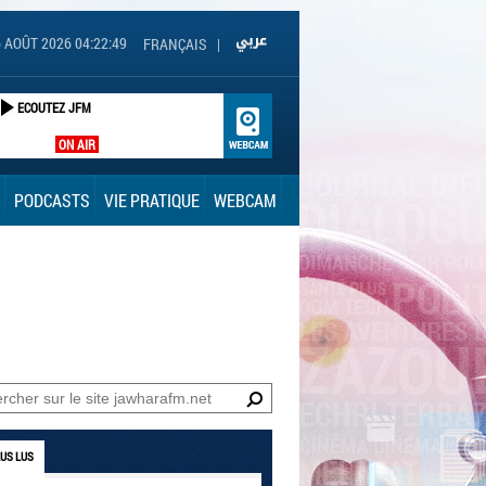
6 AOÛT 2026 04:22:50
FRANÇAIS
|
ECOUTEZ JFM
ON AIR
PODCASTS
VIE PRATIQUE
WEBCAM
LUS LUS