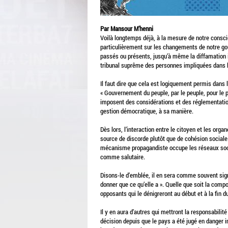
Par Mansour M’henni
Voilà longtemps déjà, à la mesure de notre consc
particulièrement sur les changements de notre go
passés ou présents, jusqu’à même la diffamation
tribunal suprême des personnes impliquées dans 
Il faut dire que cela est logiquement permis dans 
« Gouvernement du peuple, par le peuple, pour le p
imposent des considérations et des réglementatio
gestion démocratique, à sa manière.
Dès lors, l’interaction entre le citoyen et les org
source de discorde plutôt que de cohésion sociale.
mécanisme propagandiste occupe les réseaux so
comme salutaire.
Disons-le d’emblée, il en sera comme souvent sign
donner que ce qu’elle a ». Quelle que soit la comp
opposants qui le dénigreront au début et à la fin 
Il y en aura d’autres qui mettront la responsabili
décision depuis que le pays a été jugé en danger 