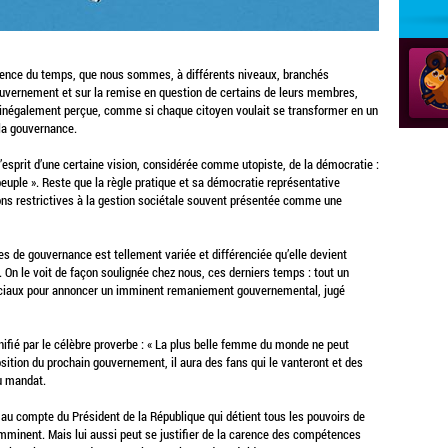
ience du temps, que nous sommes, à différents niveaux, branchés
uvernement et sur la remise en question de certains de leurs membres,
 inégalement perçue, comme si chaque citoyen voulait se transformer en un
la gouvernance.
l’esprit d’une certaine vision, considérée comme utopiste, de la démocratie :
euple ». Reste que la règle pratique et sa démocratie représentative
ns restrictives à la gestion sociétale souvent présentée comme une
anes de gouvernance est tellement variée et différenciée qu’elle devient
 On le voit de façon soulignée chez nous, ces derniers temps : tout un
ciaux pour annoncer un imminent remaniement gouvernemental, jugé
ifié par le célèbre proverbe : « La plus belle femme du monde ne peut
osition du prochain gouvernement, il aura des fans qui le vanteront et des
du mandat.
té au compte du Président de la République qui détient tous les pouvoirs de
imminent. Mais lui aussi peut se justifier de la carence des compétences