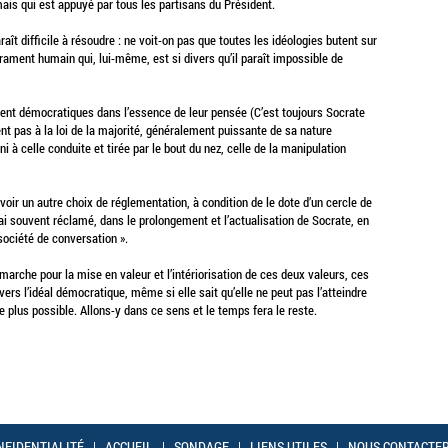
ais qui est appuyé par tous les partisans du Président.
raît difficile à résoudre : ne voit-on pas que toutes les idéologies butent sur
ament humain qui, lui-même, est si divers qu’il paraît impossible de
ment démocratiques dans l’essence de leur pensée (C’est toujours Socrate
ent pas à la loi de la majorité, généralement puissante de sa nature
 ni à celle conduite et tirée par le bout du nez, celle de la manipulation
avoir un autre choix de réglementation, à condition de le dote d’un cercle de
’ai souvent réclamé, dans le prolongement et l’actualisation de Socrate, en
 société de conversation ».
arche pour la mise en valeur et l’intériorisation de ces deux valeurs, ces
rs l’idéal démocratique, même si elle sait qu’elle ne peut pas l’atteindre
e plus possible. Allons-y dans ce sens et le temps fera le reste.
NFIDENTIALITÉ
|
ACCUEIL
|
SONDAGE
|
LIENS UTILES
|
NOUS CONTACTE