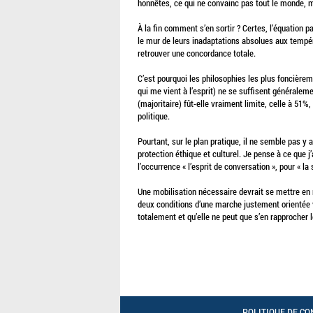
honnêtes, ce qui ne convainc pas tout le monde, m
À la fin comment s’en sortir ? Certes, l’équation pa
le mur de leurs inadaptations absolues aux tempér
retrouver une concordance totale.
C’est pourquoi les philosophies les plus foncière
qui me vient à l’esprit) ne se suffisent généralem
(majoritaire) fût-elle vraiment limite, celle à 51%,
politique.
Pourtant, sur le plan pratique, il ne semble pas y 
protection éthique et culturel. Je pense à ce que j
l’occurrence « l’esprit de conversation », pour « la
Une mobilisation nécessaire devrait se mettre en m
deux conditions d’une marche justement orientée ve
totalement et qu’elle ne peut que s’en rapprocher l
POLITIQUE DE CO