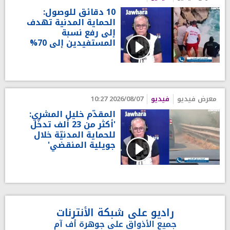
10 دقائق للوصول:
الحماية المدنية تهدف
إلى رفع نسبة
المستفيدين إلى 70%
معرض فيديو
فيديو
2026/08/07 10:27
المقدّم خليل المشري:
'أكثر من 23 ألف تدخّل
للحماية المدنيّة خلال
جويلية المنقضي'
راديو على شبكة الأنترنات
جميع الأذواق على جوهرة أف آم