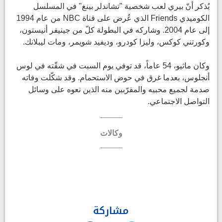
يُذكر أنّ بيري لعب شخصية "تشاندلر بينغ" في المسلسل
الكوميدي Friends الذي عُرض على قناة NBC من عام 1994
إلى عام 2004. وشاركه في البطولة كلّ من جينيفر أنيستون،
وكورتني كوكس، وليزا كودرو، وديفيد شويمر، ومات ليبلانك.
وكان ماثيو، 54 عاماً، قد توفي يوم السبت في شقّته في لوس
أنجلوس، بعدما غرق في حوض الاستحمام. وقد شكّلت وفاته
صدمة لجميع محبيه والمقرّبين منه الذين نعوه على وسائل
التواصل الاجتماعي.
وكالات
مشاركة