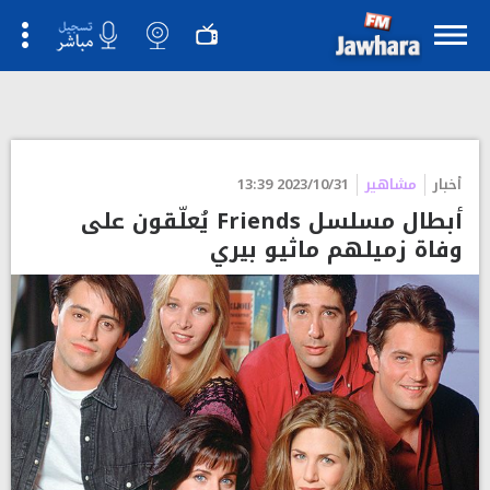
">
أخبار
مشاهير
2023/10/31 13:39
أبطال مسلسل Friends يُعلّقون على
وفاة زميلهم ماثيو بيري