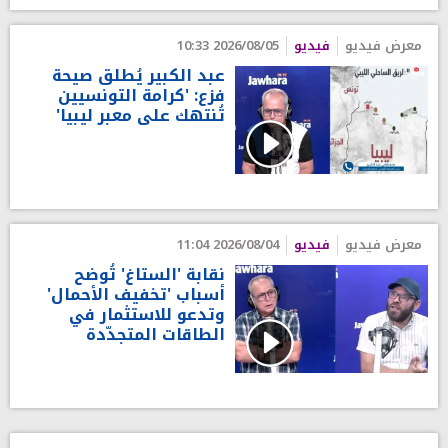
معرض فيديو
فيديو
2026/08/05 10:33
عبد الكبير يُطلق صيحة
فزع: 'كرامة التونسيين
تُنتهك على معبر ليبيا'
معرض فيديو
فيديو
2026/08/04 11:04
نقابة 'الستاغ' تُوضح
أسباب 'تخفيف الأحمال'
وتدعو للاستثمار في
الطاقات المتجدّدة