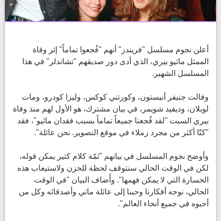
أعلن نجوم مسلسل "فريندز" أنهم "فُجعوا تماماً" إثر وفاة
الممثل ماثيو بيري، الذي أدى دور صديقهم "تشاندلر" في هذا
المسلسل الشهير.
وقالت جنيفر أنيستون، وكورتني كوكس، وليزا كودرو، ومات
لوبلان، وديفيد شويمر، في بيان مشترك، هو الأول لهم منذ وفاة
بيري السبت "لقد فُجعنا جميعاً تماماً بسبب فقدان ماثيو"، فقد
"كنّا أكثر من مجرد زملاء في موقع التصوير. نحن عائلة".
وأوضح نجوم المسلسل في بيانهم "ثمّة كلام كثير يمكن قوله،
لكن في الوقت الحالي سنتوقف لحظة للحزن ولاستيعاب هذه
الخسارة التي لا يمكن فهمها". وأَضاف البيان "في الوقت
الحالي، نوجه أفكارنا وحبنا إلى عائلة ماتي وأصدقائه وكل من
أحبوه في جميع أنحاء العالم".