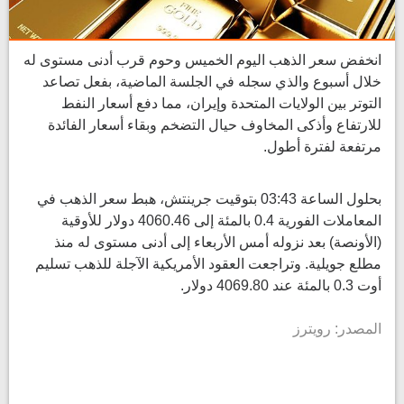
انخفض سعر الذهب اليوم الخميس وحوم قرب أدنى مستوى له
خلال أسبوع والذي سجله في الجلسة الماضية، بفعل تصاعد ​
التوتر بين الولايات المتحدة وإيران، مما دفع أسعار النفط
‌للارتفاع وأذكى المخاوف حيال التضخم وبقاء أسعار الفائدة
مرتفعة لفترة أطول.
بحلول الساعة 03:43 بتوقيت جرينتش، هبط سعر الذهب في
المعاملات الفورية 0.4 بالمئة إلى ​4060.46 دولار للأوقية
(الأونصة) بعد نزوله أمس الأربعاء إلى أدنى مستوى ​له منذ
مطلع جويلية. وتراجعت العقود الأمريكية الآجلة ⁠للذهب تسليم
أوت 0.3 بالمئة عند 4069.80 دولار.
المصدر: رويترز