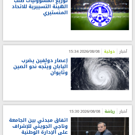
توزيع المسؤوليات صلب
الهيئة التسييرية للاتحاد
المنستيري
أخبار
دولية
2026/08/08 15:34
إعصار دولفين يضرب
اليابان ويتّجه نحو الصين
وتايوان
أخبار
رياضة
2026/08/08 15:30
اتفاق مبدئي بين الجامعة
وناجي الجويني للإشراف
على الإدارة الوطنية