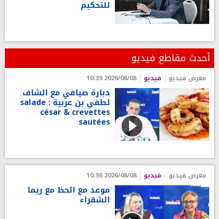
للتحكيم
أحدث مقاطع فيديو
معرض فيديو
فيديو
2026/08/08 10:39
دبارة صيافي مع الشاف
لطفي بن عربية : salade
césar & crevettes
sautées
معرض فيديو
فيديو
2026/08/08 10:36
موعد مع الحظ مع ريما
الشقراء