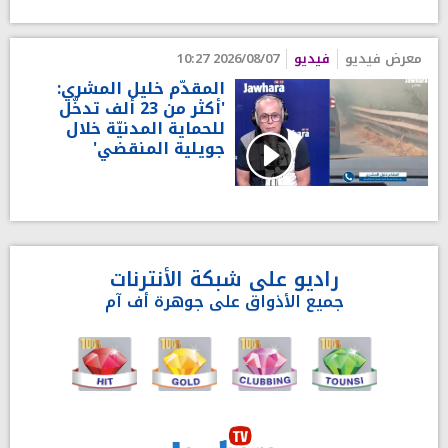
معرض فيديو
فيديو
2026/08/07 10:27
المقدّم خليل المشري:
'أكثر من 23 ألف تدخّل
للحماية المدنيّة خلال
جويلية المنقضي'
راديو على شبكة الأنترنات
جميع الأذواق على جوهرة أف آم