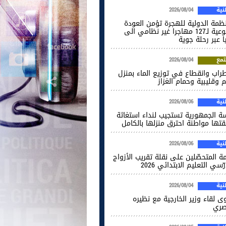
ية
2026/08/04
نظمة الدولية للهجرة تؤمن العودة
الطوعية لـ127 مهاجرا غير نظامي الى
ا عبر رحلة جوية
مع
2026/08/04
راب وانقطاع في توزيع الماء بمنزل
 وقليبية وحمام الغزاز
ية
2026/08/06
سة الجمهورية تستجيب لنداء استغاثة
قتها مواطنة احترق منزلها بالكامل
ية
2026/08/06
ة المتحصّلين على نقلة تقريب الأزواج
ّسي التعليم الابتدائي 2026
ية
2026/08/04
ى لقاء وزير الخارجية مع نظيره
صري