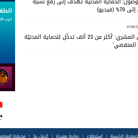
للوصول: الحماية المدنية تهدف إلى رفع نسبة
 (فيديو)
الط
اليوم 07.08.2026
07/08/2
المقدّم خليل المشري: 'أكثر من 23 ألف تدخّل للحماية المدنيّة
 المنقضي'
لصفحة الرئسية
|
إستطلاع
|
روابط مفيدة
|
إتصل بنا
|
مخطط الموقع