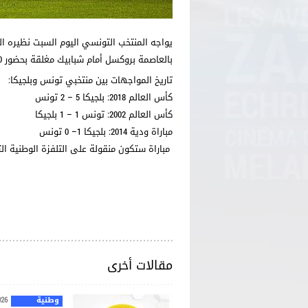
بالعاصمة بروكسل أمام شبابيك مغلقة بحضور 50 ألف متفرج وبإدارة الحكم اليوناني أنستاسيوس سيديروبولوس.
تاريخ المواجهات بين منتخبي تونس وبلجيكا:
كأس العالم 2018: بلجيكا 5 – 2 تونس
كأس العالم 2002: تونس 1 – 1 بلجيكا
مباراة ودية 2014: بلجيكا 1– 0 تونس
مباراة ستكون منقولة على التلفزة الوطنية ال
مقالات أخرى
وطنية
026