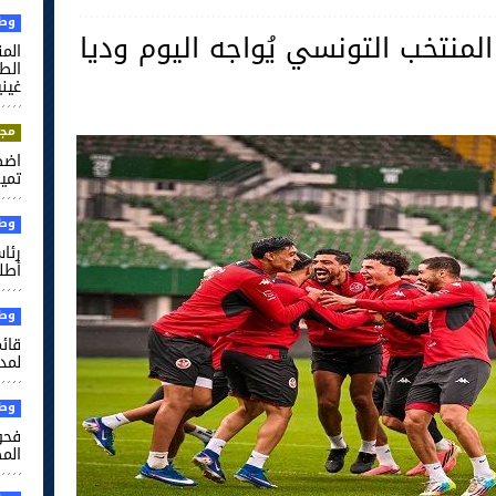
وطن
لمنتخب التونسي يُواجه اليوم وديا
الم
غيني
مجت
اضط
تميم
وطن
رئا
أطل
وطن
قائم
لمدر
وطن
فحو
الم