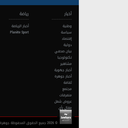
أخبار
رياضة
وطنية
أخبار الرياضة
سياسة
Planète Sport
إقتصاد
دولية
بيان صحفي
تكنولوجيا
مشاهير
أخبار جهوية
أخبار جوهرة
ثقافة
مجتمع
متفرقات
عروض شغل
مقال رأي
© 2026 جميع الحقوق المحفوظة جوهرة أف آم تونس |