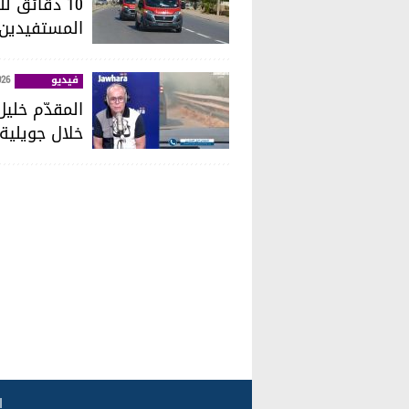
10 دقائق 
المستفيدين إلى 70%
فيديو
026
خلال جويلية
ا