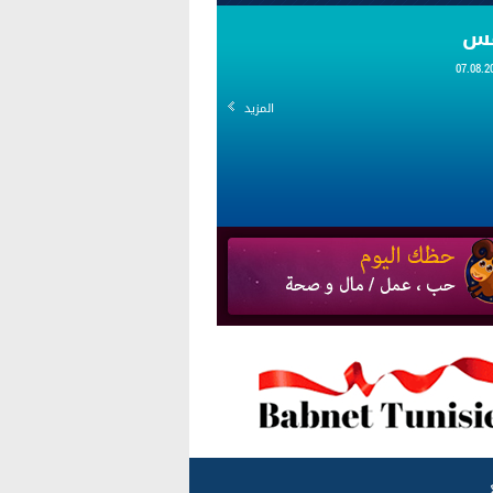
قس
المزيد