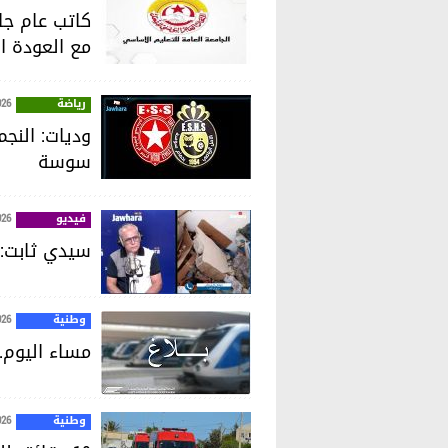
كاتب عام جام
مع العودة ا
رياضة
026
وديات: النجم
سوسة
فيديو
026
سيدي ثابت: ا
وطنية
026
مساء اليوم.
وطنية
026