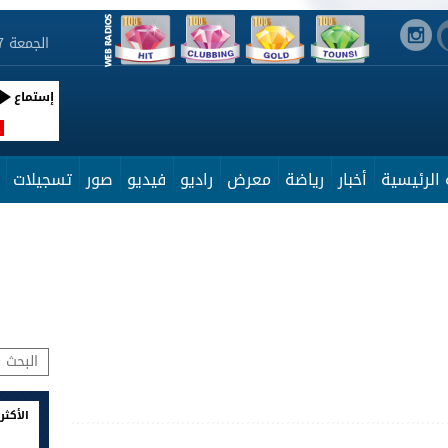
الجمعة 7 أوت 2026 21:29:47
إستماع
R
الرئيسية
أخبار
رياضة
معرض
راديو
فيديو
صور
تسجيلات
الأكثر