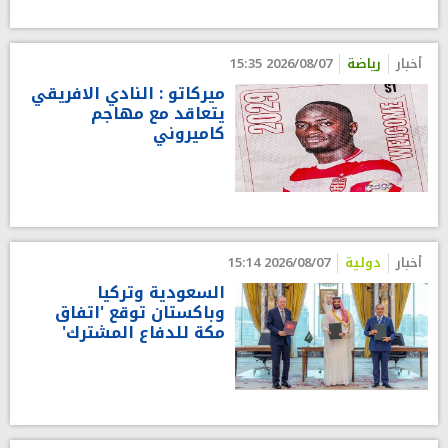
أخبار
رياضة
2026/08/07 15:35
ميركاتو : النادي الافريقي
يتعاقد مع مهاجم
كاميروني
أخبار
دولية
2026/08/07 15:14
السعودية وتركيا
وباكستان توقع 'اتفاق
مكة للدفاع المشترك'