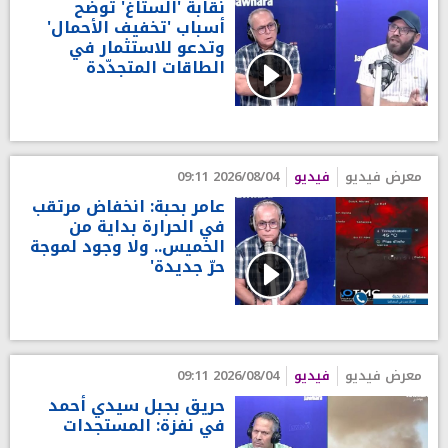
نقابة 'الستاغ' تُوضح
أسباب 'تخفيف الأحمال'
وتدعو للاستثمار في
الطاقات المتجدّدة
معرض فيديو
فيديو
2026/08/04 09:11
عامر بحبة: انخفاض مرتقب
في الحرارة بداية من
الخميس.. ولا وجود لموجة
حرّ جديدة'
معرض فيديو
فيديو
2026/08/04 09:11
حريق بجبل سيدي أحمد
في نفزة: المستجدات