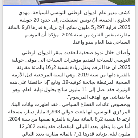
كشف مدير عام الديوان الوطني التونسي للسياحة، مهدي
الحلوي، الجمعة، أنّ تونس استقبلت، إلى حدود 20 جويلية
2025، قرابة 297ر5 مليون سائح، أيّ بزيادرة قدرها 8ر9 بالمائة
مقارنة بنفس الفترة من سنة 2024، مؤكدا أن الموسم
السياحي هذا العام يبدو واعدا.
وأضاف خلال ندوة صحفية انعقدت بمقر الديوان الوطني
التونسي للسياحة لتقديم مؤشرات السياحة الى موفى جويلية
2025، ان هذا الرقم يمثل زيادة بنسبة 2ر16 بالمائة مقارنة
بالفترة داتها من سنة 2019، وهي السنة المرجعية قبل الأزمة
الصحية المرتبطة بجائحة كوفيد-19. وتابع "إذا حافظنا على هذه
الوتيرة، فقد نصل إلى 11 مليون سائح بحلول نهاية العام، وهو
ما يتماشى مع الهدف المرسوم".
وبخصوص عائدات القطاع السياحي ، فقد اظهرت بيانات البنك
المركزي التونسي، انها بلغت حوالي 998ر3 مليار دينار، مسجلة
ارتفاعا بنسبة 2ر8 بالمائة مقارنة بالفترة نفسها من سنة 2024.
أما في ما يتعلق بعدد الليالي المقضاة، فقد بلغت 362ر12
مليون ليلة، بزيادة قدرها 1ر7 بالمائة مقارنة بعدد الليالي