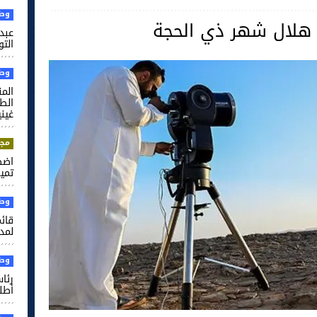
وطن
ى هلال شهر ذي الحجة
عبد 
التو
وطن
الم
غيني
مجت
اضط
تميم
وطن
قائم
لمدر
وطن
رئا
أطل