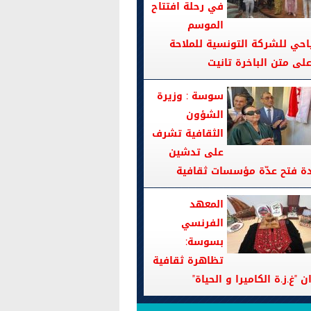
في رحلة افتتاح
الموسم
احي للشركة التونسية للملاحة
سوسة : وزيرة
الشؤون
الثقافية تشرف
على تدشين
دة فتح عدّة مؤسسات ثقافية
المعهد
الفرنسي
بسوسة:
تظاهرة ثقافية
ن "غ.ز.ة الكاميرا و الحياة"