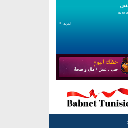
قس
المزيد