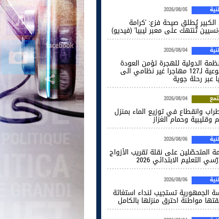
ية
2026/08/05
الكبير يُطلق صيحة فزع: 'كرامة
نسيين تُنتهك على معبر ليبيا' (فيديو)
ية
2026/08/04
نظمة الدولية للهجرة تؤمن العودة
الطوعية لـ127 مهاجرا غير نظامي الى
ا عبر رحلة جوية
مع
2026/08/04
راب وانقطاع في توزيع الماء بمنزل
 وقليبية وحمام الغزاز
ية
2026/08/06
ة المتحصّلين على نقلة تقريب الأزواج
ّسي التعليم الابتدائي 2026
ية
2026/08/06
سة الجمهورية تستجيب لنداء استغاثة
قتها مواطنة احترق منزلها بالكامل