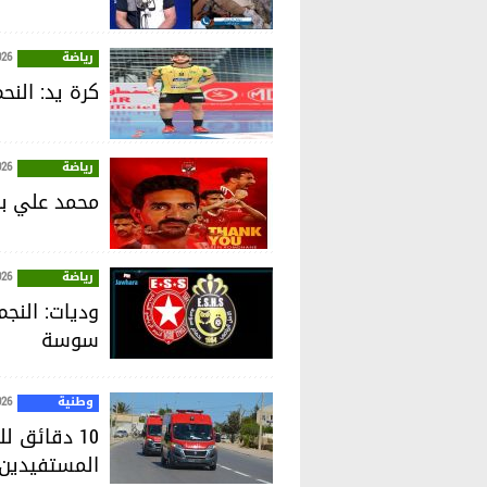
رياضة
026
كرة يد: الن
رياضة
026
محمد علي بن
رياضة
026
وديات: النجم
سوسة
وطنية
026
10 دقائق 
المستفيدين إلى 70%