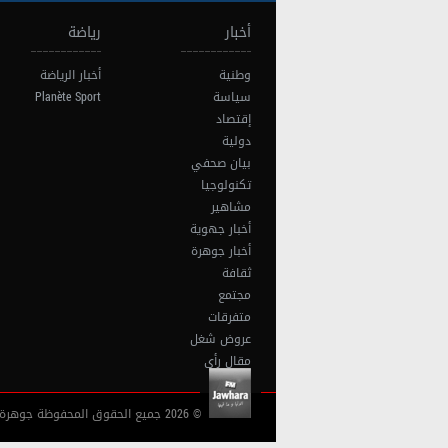
أخبار
رياضة
وطنية
أخبار الرياضة
سياسة
Planète Sport
إقتصاد
دولية
بيان صحفي
تكنولوجيا
مشاهير
أخبار جهوية
أخبار جوهرة
ثقافة
مجتمع
متفرقات
عروض شغل
مقال رأي
© 2026 جميع الحقوق المحفوظة جوهرة أف آم تونس |