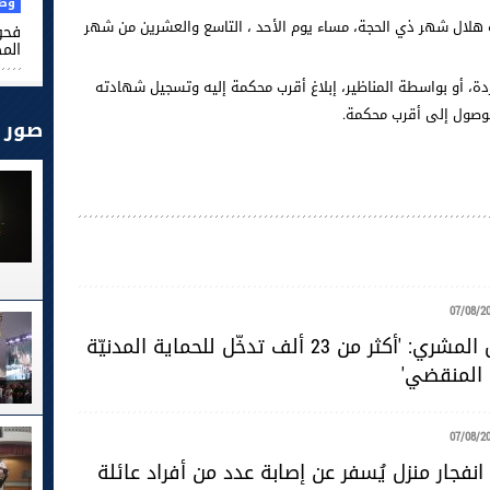
وطن
 هلال شهر ذي الحجة، مساء يوم الأحد ،
التاسع والعشرين من شهر
فحو
الم
ردة، أو بواسطة المناظير، إبلاغ أقرب محكمة إليه وتسجيل شهادته
الوصول إلى أقرب محكمة.
صور
07/08/2
المقدّم خليل المشري: 'أكثر من 23 ألف تدخّل للحماية المدنيّة
 المنقضي'
07/08/2
نفجار منزل يُسفر عن إصابة عدد من أفراد عائلة