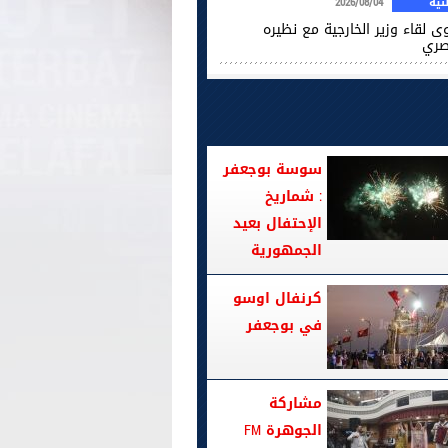
ية
2026/08/04
ى لقاء وزير الخارجية مع نظيره
صري
سوسة بوجعفر
: شماريخ
الإحتفال بعيد
الجمهورية
كرنفال اوسو
في بوجعفر
مشاركة
الجوهرة FM