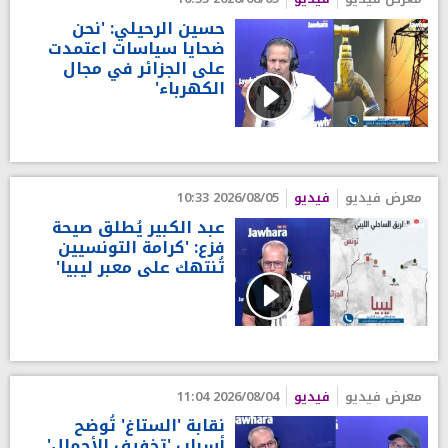
حسين الرحيلي: 'نحن
ضحايا سياسات اعتمدت
على الجزائر في مجال
الكهرباء'
معرض فيديو
فيديو
2026/08/05 10:33
عبد الكبير يُطلق صيحة
فزع: 'كرامة التونسيين
تُنتهك على معبر ليبيا'
معرض فيديو
فيديو
2026/08/04 11:04
نقابة 'الستاغ' تُوضح
أسباب 'تخفيف الأحمال'