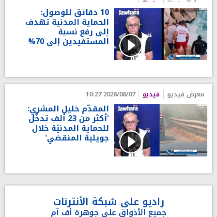
10 دقائق للوصول:
الحماية المدنية تهدف
إلى رفع نسبة
المستفيدين إلى 70%
معرض فيديو
فيديو
2026/08/07 10:27
المقدّم خليل المشري:
'أكثر من 23 ألف تدخّل
للحماية المدنيّة خلال
جويلية المنقضي'
راديو على شبكة الأنترنات
جميع الأذواق على جوهرة أف آم