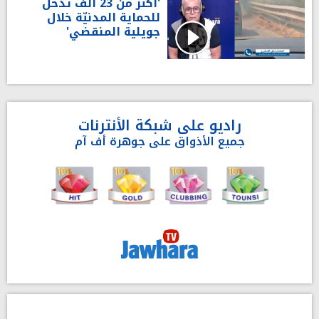
'أكثر من 23 ألف تدخّل
للحماية المدنيّة خلال
جويلية المنقضي'
راديو على شبكة الأنترنات
جميع الأذواق على جوهرة أف آم