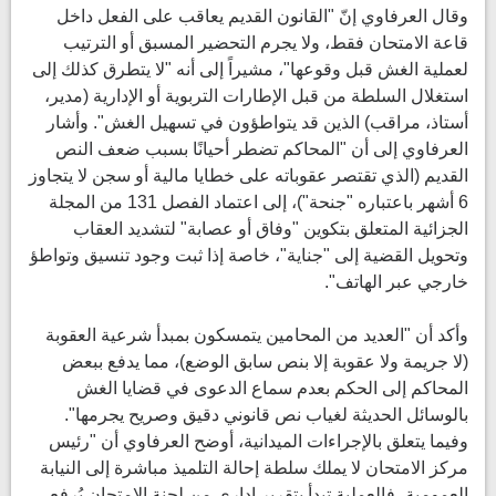
وقال العرفاوي إنّ "القانون القديم يعاقب على الفعل داخل
قاعة الامتحان فقط، ولا يجرم التحضير المسبق أو الترتيب
لعملية الغش قبل وقوعها"، مشيراً إلى أنه "لا يتطرق كذلك إلى
استغلال السلطة من قبل الإطارات التربوية أو الإدارية (مدير،
أستاذ، مراقب) الذين قد يتواطؤون في تسهيل الغش". وأشار
العرفاوي إلى أن "المحاكم تضطر أحيانًا بسبب ضعف النص
القديم (الذي تقتصر عقوباته على خطايا مالية أو سجن لا يتجاوز
6 أشهر باعتباره "جنحة")، إلى اعتماد الفصل 131 من المجلة
الجزائية المتعلق بتكوين "وفاق أو عصابة" لتشديد العقاب
وتحويل القضية إلى "جناية"، خاصة إذا ثبت وجود تنسيق وتواطؤ
خارجي عبر الهاتف".
وأكد أن "العديد من المحامين يتمسكون بمبدأ شرعية العقوبة
(لا جريمة ولا عقوبة إلا بنص سابق الوضع)، مما يدفع ببعض
المحاكم إلى الحكم بعدم سماع الدعوى في قضايا الغش
بالوسائل الحديثة لغياب نص قانوني دقيق وصريح يجرمها".
وفيما يتعلق بالإجراءات الميدانية، أوضح العرفاوي أن "رئيس
مركز الامتحان لا يملك سلطة إحالة التلميذ مباشرة إلى النيابة
العمومية، فالعملية تبدأ بتقرير إداري من لجنة الامتحان يُرفع