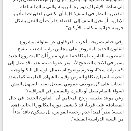
إلى سلطة الإشراف (وزارة التربية)، والتي تملك السلطة
التقديرية للنظر في الملف؛ فإما أن تكتفي بالعقوبات التأديبية
الإدارية، أو تحيل الملف إلى القضاء إذا رأت أن الفعل يشكل
جريمة جزائية متكاملة الأركان".
وفي ختام تصريحه، أعرب العرفاوي عن تفاؤله بمشروع
القانون الجديد المعروض على مجلس نواب الشعب لتنقيح
المنظومة القانونية لمكافحة الغش، مبرزاً أن "المشروع الجديد
يسير في الاتجاه الصحيح لأنه يقر عقوبات تصاعدية قد تصل إلى
5 سنوات سجنًا، ويجرم بوضوح استعمال الوسائل التكنولوجية
الحديثة لضمان تكافؤ الفرص وقيمة الشهادة العلمية، كما يشدد
العقاب على كل موظف عمومي يستغل صفته لتسهيل الغش
(سواء بالقيام بفعل أو بالترك والتقصير في المراقبة)".
وعن موعد تطبيقه، رجح المحامي أن "القانون الجديد، في حال
المصادقة عليه قريباً، قد لا يشمل دورة البكالوريا الحالية (هذه
السنة) نظراً لمبدأ عدم رجعية القوانين، بل سيكون نافذاً بدءاً
من السنة الدراسية المقبلة".