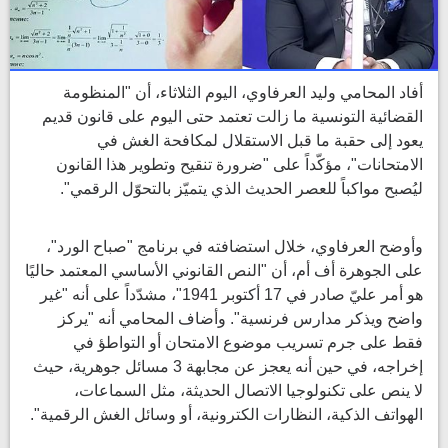
أفاد المحامي وليد العرفاوي، اليوم الثلاثاء، أن "المنظومة
القضائية التونسية ما زالت تعتمد حتى اليوم على قانون قديم
يعود إلى حقبة ما قبل الاستقلال لمكافحة الغش في
الامتحانات"، مؤكّداً على "ضرورة تنقيح وتطوير هذا القانون
ليُصبح مواكباً للعصر الحديث الذي يتميّز بالتحوّل الرقمي".
وأوضح العرفاوي، خلال استضافته في برنامج "صباح الورد"،
على الجوهرة أف أم، أن "النص القانوني الأساسي المعتمد حاليًا
هو أمر عليّ صادر في 17 أكتوبر 1941"، مشدّداً على أنه "غير
واضح ويذكر مدارس فرنسية". وأضاف المحامي أنه "يركز
فقط على جرم تسريب موضوع الامتحان أو التواطؤ في
إخراجه، في حين أنه يعجز عن مجابهة 3 مسائل جوهرية، حيث
لا ينص على تكنولوجيا الاتصال الحديثة، مثل السماعات،
الهواتف الذكية، النظارات الكترونية، أو وسائل الغش الرقمية".