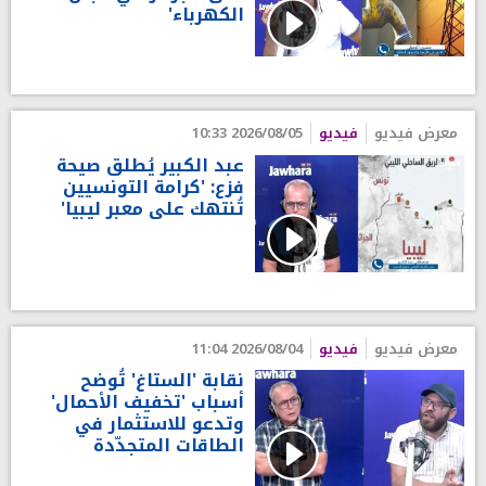
الكهرباء'
معرض فيديو
فيديو
2026/08/05 10:33
عبد الكبير يُطلق صيحة
فزع: 'كرامة التونسيين
تُنتهك على معبر ليبيا'
معرض فيديو
فيديو
2026/08/04 11:04
نقابة 'الستاغ' تُوضح
أسباب 'تخفيف الأحمال'
وتدعو للاستثمار في
الطاقات المتجدّدة