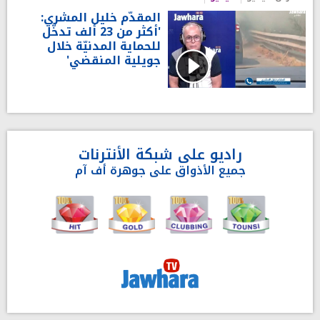
المقدّم خليل المشري:
'أكثر من 23 ألف تدخّل
للحماية المدنيّة خلال
جويلية المنقضي'
راديو على شبكة الأنترنات
جميع الأذواق على جوهرة أف آم