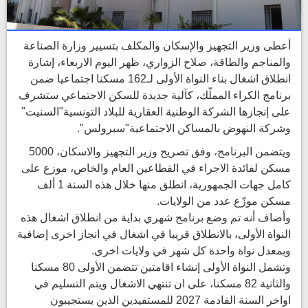
أعطى وزير التجهيز والإسكان والمكلف بتسيير وزارة الصناعة
والمناجم والطاقة، صلاح الزواري، ظهر اليوم الاربعاء، إشارة
انطلاق اشغال بناء النواة الأولى لـ162 مسكنا اجتماعيا ضمن
برنامج الكراء المملّك، كآلية جديدة للسكن الاجتماعي ستشرف
على إنجازها الشركة الوطنية العقارية للبلاد التونسية"السنيت"
وشركة النهوض بالمساكن الاجتماعية"سبرولس".
ويتضمن البرنامج، وفق تصريح وزير التجهيز والاسكان، 5000
مسكن لفائدة الاجراء في القطاعين العام والخاص، موزع على
كامل جهات الجمهورية، انطلق منها خلال هذه السنة 1 ألف
مسكن موزّع عدد من الولايات.
وأضاف أنه تم وضع برنامج شهري بداية من انطلاق اشغال هذه
النواة الأولى، بالانطلاق قريبا في اشغال في انجاز اخرى إضافية
وبمعدل نواة واحدة كل شهر في ولايات اخرى.
وتشمل النواة الأولى إنشاء اقامتين تتضمن الأولى 80 مسكنا
والثانية 82 مسكنا، على ان تنتهي الاشغال ويتم التسليم في
اواخر السنة القادمة 2027 للمستفيدين الذين يستجيبون