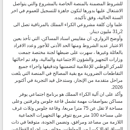
للشروط المضمنة بالمنصة الخاصة بالمشروع والتي يتواصل
الاشتغال عليها بدورها لتكون جاهزة للتسجيل للعموم في اخر
السنة الحالية، وفق تأكيده.
علما وان كلفة مشروعي الكراء المملك بالمرناقية تصل الى
2ر31 مليون دينار.
وأوضح الزواري، ان مقاييس اسناد المساكن، التي تأخذ بعين
الاعتبار عديد الشروط ومنها الحد الأدنى للأجور وعدد الافراد
بالعائلة وغيرها ، سهرت على ضبطها لجنة مختصة جمعت
وزارات التجهيز والشؤون الاجتماعية والمالية، وقد تم احالتها
للمركز الوطني للإعلامية لتضمنيها وتدقيقها واجراء جميع
التقاطعات الضرورية مع بقية المصالح في المنصة التي بلغت
مراحل متقدمة من الإنجاز، وستدخل قيد التجربة في أكتوبر
2026.
وأكد على ان آلية الكراء المملك هو برنامج اجتماعي يوفر
مساكن بمواصفات مهمة تشمل قاعة جلوس وغرفتين وعلى
مساحة لا تقل عن 75 مترا مربعا، وقاعة جلوس وثلاث غرف
على مساحة 100 متر مربع تتوفر بها التجهيزات الجماعية
اللازمة من مصاعد ومرافق، وتضمن الجودة، متوقعا في ذات
السياق اقبالا كبيرا من المواطنين وخاص من اجراء القطاعين